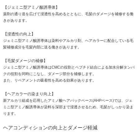
【ジェミニ型アミノ酸誘導体】
薬剤の通り道を広げて浸透性を高めるとともに、毛髪のダメージを補修する働
きがあります。
【浸透性の向上】
ジェミニ型アミノ酸誘導体は染料やアルカリ剤、ヘアカラーに配合している毛
髪補修成分を毛髪内部に送る働きがあります。
【毛髪ダメージの補修】
ジェミニ型アミノ酸誘導体はCMCの役割とペプチド結合による加水分解タンパ
クの役割を同時にこなし、ダメージ部分を補修します。
また、リペアメントの吸着性を高める効果があります。
【ヘアカラーの染まり向上】
新アルカリ組成を応用したアミノ酸ヘアパックベース(AHPベース)では、ジェ
ミニ型アミノ酸誘導体が染料を深部まで浸透させるため、毛髪がしっかり染ま
ります。
ヘアコンディションの向上とダメージ軽減