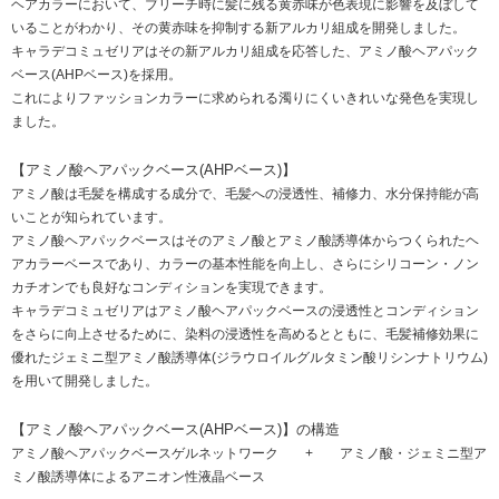
ヘアカラーにおいて、ブリーチ時に髪に残る黄赤味が色表現に影響を及ぼして
いることがわかり、その黄赤味を抑制する新アルカリ組成を開発しました。
キャラデコミュゼリアはその新アルカリ組成を応答した、アミノ酸ヘアパック
ベース(AHPベース)を採用。
これによりファッションカラーに求められる濁りにくいきれいな発色を実現し
ました。
【アミノ酸ヘアパックベース(AHPベース)】
アミノ酸は毛髪を構成する成分で、毛髪への浸透性、補修力、水分保持能が高
いことが知られています。
アミノ酸ヘアパックベースはそのアミノ酸とアミノ酸誘導体からつくられたヘ
アカラーベースであり、カラーの基本性能を向上し、さらにシリコーン・ノン
カチオンでも良好なコンディションを実現できます。
キャラデコミュゼリアはアミノ酸ヘアパックベースの浸透性とコンディション
をさらに向上させるために、染料の浸透性を高めるとともに、毛髪補修効果に
優れたジェミニ型アミノ酸誘導体(ジラウロイルグルタミン酸リシンナトリウム)
を用いて開発しました。
【アミノ酸ヘアパックベース(AHPベース)】の構造
アミノ酸ヘアパックベースゲルネットワーク + アミノ酸・ジェミニ型ア
ミノ酸誘導体によるアニオン性液晶ベース