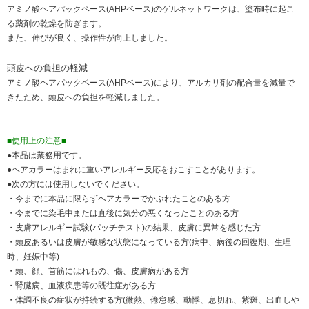
アミノ酸ヘアパックベース(AHPベース)のゲルネットワークは、塗布時に起こ
る薬剤の乾燥を防ぎます。
また、伸びが良く、操作性が向上しました。
頭皮への負担の軽減
アミノ酸ヘアパックベース(AHPベース)により、アルカリ剤の配合量を減量で
きたため、頭皮への負担を軽減しました。
■使用上の注意■
●本品は業務用です。
●ヘアカラーはまれに重いアレルギー反応をおこすことがあります。
●次の方には使用しないでください。
・今までに本品に限らずヘアカラーでかぶれたことのある方
・今までに染毛中または直後に気分の悪くなったことのある方
・皮膚アレルギー試験(パッチテスト)の結果、皮膚に異常を感じた方
・頭皮あるいは皮膚が敏感な状態になっている方(病中、病後の回復期、生理
時、妊娠中等)
・頭、顔、首筋にはれもの、傷、皮膚病がある方
・腎臓病、血液疾患等の既往症がある方
・体調不良の症状が持続する方(微熱、倦怠感、動悸、息切れ、紫斑、出血しや