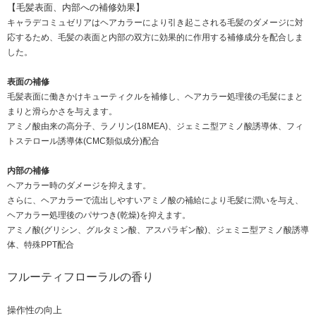
【毛髪表面、内部への補修効果】
キャラデコミュゼリアはヘアカラーにより引き起こされる毛髪のダメージに対
応するため、毛髪の表面と内部の双方に効果的に作用する補修成分を配合しま
した。
表面の補修
毛髪表面に働きかけキューティクルを補修し、ヘアカラー処理後の毛髪にまと
まりと滑らかさを与えます。
アミノ酸由来の高分子、ラノリン(18MEA)、ジェミニ型アミノ酸誘導体、フィ
トステロール誘導体(CMC類似成分)配合
内部の補修
ヘアカラー時のダメージを抑えます。
さらに、ヘアカラーで流出しやすいアミノ酸の補給により毛髪に潤いを与え、
ヘアカラー処理後のパサつき(乾燥)を抑えます。
アミノ酸(グリシン、グルタミン酸、アスパラギン酸)、ジェミニ型アミノ酸誘導
体、特殊PPT配合
フルーティフローラルの香り
操作性の向上