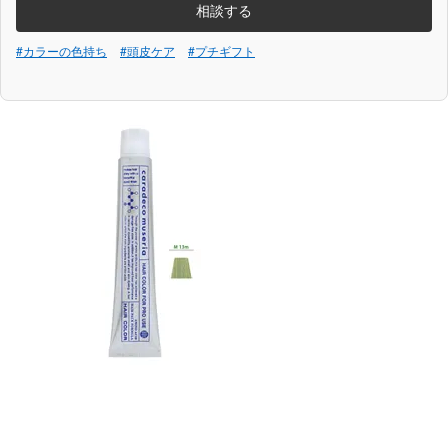
相談する
#カラーの色持ち
#頭皮ケア
#プチギフト