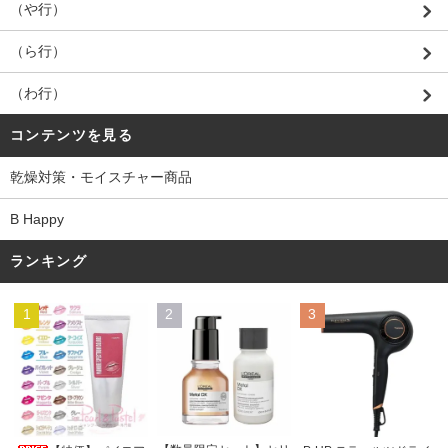
（や行）
（ら行）
（わ行）
コンテンツを見る
乾燥対策・モイスチャー商品
B Happy
ランキング
1
2
3