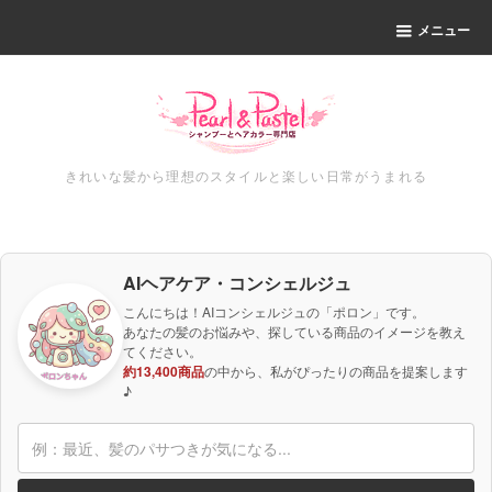
メニュー
きれいな髪から理想のスタイルと楽しい日常がうまれる
AIヘアケア・コンシェルジュ
こんにちは！AIコンシェルジュの「ポロン」です。
あなたの髪のお悩みや、探している商品のイメージを教え
てください。
約13,400商品
の中から、私がぴったりの商品を提案します
♪