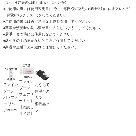
すい、月経等の出血が止まりにくい等)
●ご使用の際には使用説明書に従い、毎回必ず染毛の48時間前に皮膚アレルギ
ー試験(パッチテスト)をしてください。
●ご使用の際には必ず適切な手袋を着用してください。
●薬液や洗髪時の洗い液が目に入らないようにしてください。
●眉毛、まつ毛には使用しないでください。
●幼小児の手の届かないところに保管してください。
●高温や直射日光を避けて保管してください。
ファイン
ファイン
おうちで
ゾーン
ゾーン
簡単ヘア
フェアリ
バッファ
カラー
ーキット
ー リペ
消耗品セ
【お試し
ア200ml
ット
サイズ】