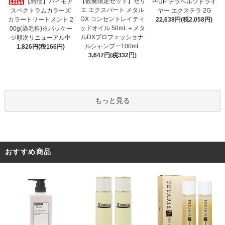
【数量限定セット】セリ
【特価】パイモア
P-UP テラヘルツドライ
エ エクスパート メタル
スペクトラムカラーズ
ヤー エクステラ 2G
DX コンセントレイティ
カラートリートメント 2
22,638円(税2,058円)
ッドオイル 50mL＋メタ
00g(染毛料)※パッケー
ルDXプロフェッショナ
ジ順次リニューアル中
ルシャンプー100mL
1,826円(税166円)
3,647円(税332円)
もっと見る
おすすめ商品