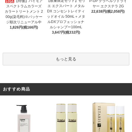
【数量限定セット】セリ
【特価】パイモア
P-UP テラヘルツドライ
エ エクスパート メタル
スペクトラムカラーズ
ヤー エクステラ 2G
DX コンセントレイティ
カラートリートメント 2
22,638円(税2,058円)
ッドオイル 50mL＋メタ
00g(染毛料)※パッケー
ルDXプロフェッショナ
ジ順次リニューアル中
ルシャンプー100mL
1,826円(税166円)
3,647円(税332円)
もっと見る
おすすめ商品