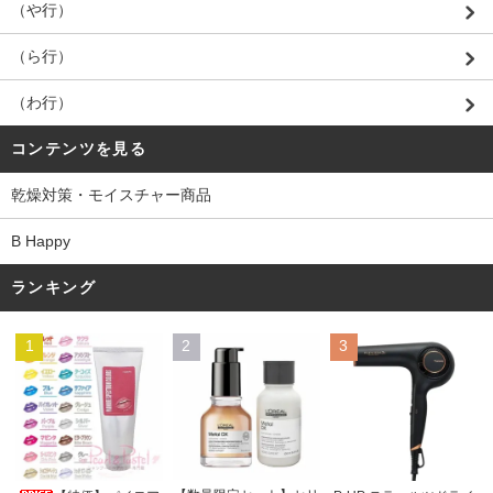
（や行）
（ら行）
（わ行）
コンテンツを見る
乾燥対策・モイスチャー商品
B Happy
ランキング
1
2
3