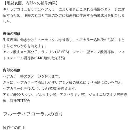
【毛髪表面、内部への補修効果】
キャラデコミュゼリアはヘアカラーにより引き起こされる毛髪のダメージに対
応するため、毛髪の表面と内部の双方に効果的に作用する補修成分を配合しま
した。
表面の補修
毛髪表面に働きかけキューティクルを補修し、ヘアカラー処理後の毛髪にまと
まりと滑らかさを与えます。
アミノ酸由来の高分子、ラノリン(18MEA)、ジェミニ型アミノ酸誘導体、フィ
トステロール誘導体(CMC類似成分)配合
内部の補修
ヘアカラー時のダメージを抑えます。
さらに、ヘアカラーで流出しやすいアミノ酸の補給により毛髪に潤いを与え、
ヘアカラー処理後のパサつき(乾燥)を抑えます。
アミノ酸(グリシン、グルタミン酸、アスパラギン酸)、ジェミニ型アミノ酸誘導
体、特殊PPT配合
フルーティフローラルの香り
操作性の向上