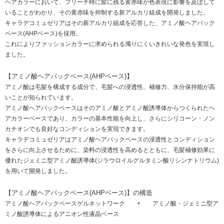
ヘアカラーにおいて、ブリーチ時に髪に残る黄赤味が色表現に影響を及ぼして
いることがわかり、その黄赤味を抑制する新アルカリ組成を開発しました。
キャラデコミュゼリアはその新アルカリ組成を応答した、アミノ酸ヘアパック
ベース(AHPベース)を採用。
これによりファッションカラーに求められる濁りにくいきれいな発色を実現し
ました。
【アミノ酸ヘアパックベース(AHPベース)】
アミノ酸は毛髪を構成する成分で、毛髪への浸透性、補修力、水分保持能が高
いことが知られています。
アミノ酸ヘアパックベースはそのアミノ酸とアミノ酸誘導体からつくられたヘ
アカラーベースであり、カラーの基本性能を向上し、さらにシリコーン・ノン
カチオンでも良好なコンディションを実現できます。
キャラデコミュゼリアはアミノ酸ヘアパックベースの浸透性とコンディション
をさらに向上させるために、染料の浸透性を高めるとともに、毛髪補修効果に
優れたジェミニ型アミノ酸誘導体(ジラウロイルグルタミン酸リシンナトリウム)
を用いて開発しました。
【アミノ酸ヘアパックベース(AHPベース)】の構造
アミノ酸ヘアパックベースゲルネットワーク + アミノ酸・ジェミニ型ア
ミノ酸誘導体によるアニオン性液晶ベース