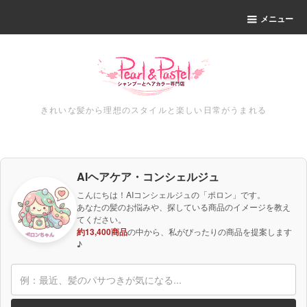
メニュー
きれいな髪から理想のスタイルと楽しい日常がうまれる
AIヘアケア・コンシェルジュ
こんにちは！AIコンシェルジュの「ポロン」です。
あなたの髪のお悩みや、探している商品のイメージを教え
てください。
約13,400商品
の中から、私がぴったりの商品を提案します
♪