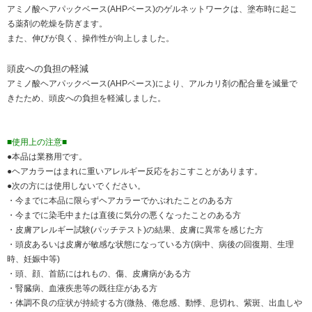
アミノ酸ヘアパックベース(AHPベース)のゲルネットワークは、塗布時に起こ
る薬剤の乾燥を防ぎます。
また、伸びが良く、操作性が向上しました。
頭皮への負担の軽減
アミノ酸ヘアパックベース(AHPベース)により、アルカリ剤の配合量を減量で
きたため、頭皮への負担を軽減しました。
■使用上の注意■
●本品は業務用です。
●ヘアカラーはまれに重いアレルギー反応をおこすことがあります。
●次の方には使用しないでください。
・今までに本品に限らずヘアカラーでかぶれたことのある方
・今までに染毛中または直後に気分の悪くなったことのある方
・皮膚アレルギー試験(パッチテスト)の結果、皮膚に異常を感じた方
・頭皮あるいは皮膚が敏感な状態になっている方(病中、病後の回復期、生理
時、妊娠中等)
・頭、顔、首筋にはれもの、傷、皮膚病がある方
・腎臓病、血液疾患等の既往症がある方
・体調不良の症状が持続する方(微熱、倦怠感、動悸、息切れ、紫斑、出血しや