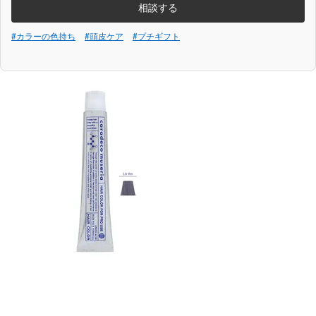
相談する
#カラーの色持ち
#頭皮ケア
#プチギフト