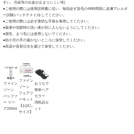
すい、月経等の出血が止まりにくい等)
●ご使用の際には使用説明書に従い、毎回必ず染毛の48時間前に皮膚アレルギ
ー試験(パッチテスト)をしてください。
●ご使用の際には必ず適切な手袋を着用してください。
●薬液や洗髪時の洗い液が目に入らないようにしてください。
●眉毛、まつ毛には使用しないでください。
●幼小児の手の届かないところに保管してください。
●高温や直射日光を避けて保管してください。
ファイン
ファイン
おうちで
ゾーン
ゾーン
簡単ヘア
フェアリ
バッファ
カラー
ーキット
ー リペ
消耗品セ
【お試し
ア200ml
ット
サイズ】