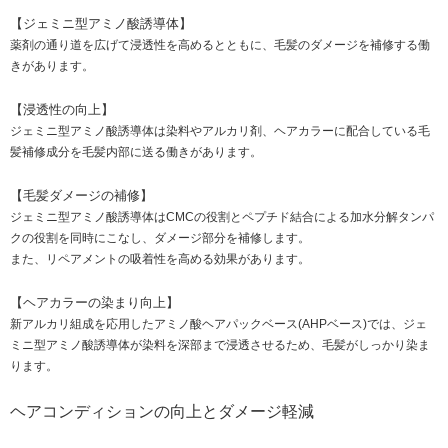
【ジェミニ型アミノ酸誘導体】
薬剤の通り道を広げて浸透性を高めるとともに、毛髪のダメージを補修する働
きがあります。
【浸透性の向上】
ジェミニ型アミノ酸誘導体は染料やアルカリ剤、ヘアカラーに配合している毛
髪補修成分を毛髪内部に送る働きがあります。
【毛髪ダメージの補修】
ジェミニ型アミノ酸誘導体はCMCの役割とペプチド結合による加水分解タンパ
クの役割を同時にこなし、ダメージ部分を補修します。
また、リペアメントの吸着性を高める効果があります。
【ヘアカラーの染まり向上】
新アルカリ組成を応用したアミノ酸ヘアパックベース(AHPベース)では、ジェ
ミニ型アミノ酸誘導体が染料を深部まで浸透させるため、毛髪がしっかり染ま
ります。
ヘアコンディションの向上とダメージ軽減