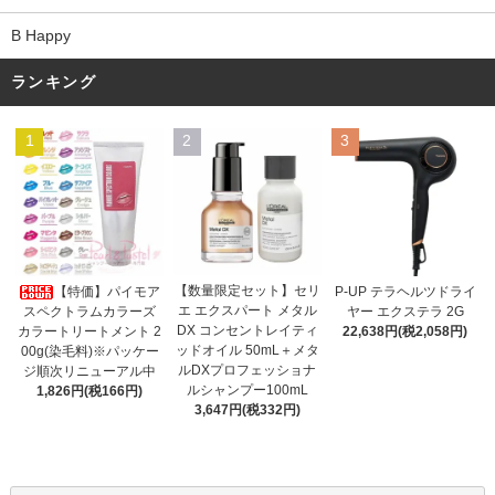
B Happy
ランキング
1
2
3
【数量限定セット】セリ
【特価】パイモア
P-UP テラヘルツドライ
エ エクスパート メタル
スペクトラムカラーズ
ヤー エクステラ 2G
DX コンセントレイティ
カラートリートメント 2
22,638円(税2,058円)
ッドオイル 50mL＋メタ
00g(染毛料)※パッケー
ルDXプロフェッショナ
ジ順次リニューアル中
ルシャンプー100mL
1,826円(税166円)
3,647円(税332円)