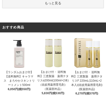
もっと見る
おすすめ商品
【おまけ付・ 送料無
【ランダムおまけ付】
【おまけ付・ 送料無
料】三恵製薬 薬用テタ
【送料無料】キャラマ
料】三恵製薬 薬用テタ
リスα200ml(100ml×2本)
ス まろやかスキントリ
リスF 220mL(110mL×2
（頭皮用薬用育毛剤）
ートメント500ml
本入)(頭皮用薬用育毛剤)
（医薬部外品）
6,050円(税550円)
(医薬部外品)
5,830円(税530円)
6,270円(税570円)