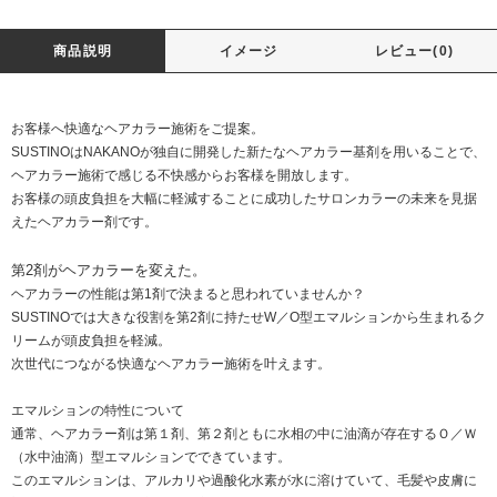
商品説明
イメージ
レビュー(0)
お客様へ快適なヘアカラー施術をご提案。
SUSTINOはNAKANOが独自に開発した新たなヘアカラー基剤を用いることで、
ヘアカラー施術で感じる不快感からお客様を開放します。
お客様の頭皮負担を大幅に軽減することに成功したサロンカラーの未来を見据
えたヘアカラー剤です。
第2剤がヘアカラーを変えた。
ヘアカラーの性能は第1剤で決まると思われていませんか？
SUSTINOでは大きな役割を第2剤に持たせW／O型エマルションから生まれるク
リームが頭皮負担を軽減。
次世代につながる快適なヘアカラー施術を叶えます。
エマルションの特性について
通常、ヘアカラー剤は第１剤、第２剤ともに水相の中に油滴が存在するＯ／Ｗ
（水中油滴）型エマルションでできています。
このエマルションは、アルカリや過酸化水素が水に溶けていて、毛髪や皮膚に