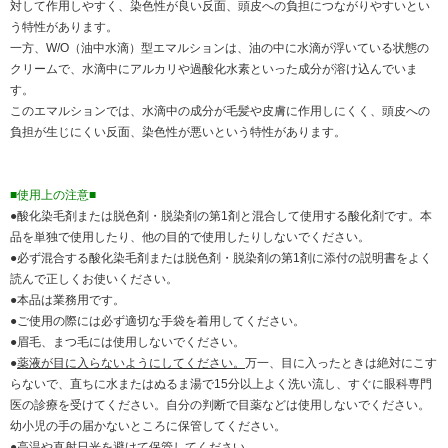
対して作用しやすく、染色性が良い反面、頭皮への負担につながりやすいとい
う特性があります。
一方、W/O（油中水滴）型エマルションは、油の中に水滴が浮いている状態の
クリームで、水滴中にアルカリや過酸化水素といった成分が溶け込んでいま
す。
このエマルションでは、水滴中の成分が毛髪や皮膚に作用しにくく、頭皮への
負担が生じにくい反面、染色性が悪いという特性があります。
■使用上の注意■
●酸化染毛剤または脱色剤・脱染剤の第1剤と混合して使用する酸化剤です。本
品を単独で使用したり、他の目的で使用したりしないでください。
●必ず混合する酸化染毛剤または脱色剤・脱染剤の第1剤に添付の説明書をよく
読んで正しくお使いください。
●本品は業務用です。
●ご使用の際には必ず適切な手袋を着用してください。
●眉毛、まつ毛には使用しないでください。
●
薬液が目に入らないようにしてください。
万一、目に入ったときは絶対にこす
らないで、直ちに水またはぬるま湯で15分以上よく洗い流し、すぐに眼科専門
医の診療を受けてください。自分の判断で目薬などは使用しないでください。
幼小児の手の届かないところに保管してください。
●高温や直射日光を避けて保管してください。