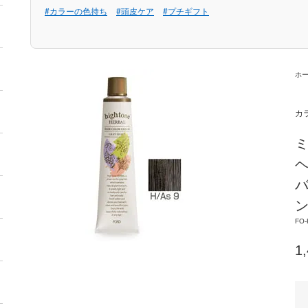
#カラーの色持ち
#頭皮ケア
#プチギフト
ホ
カ
バ
ン
FO-
1