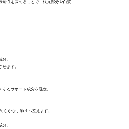
浸透性を高めることで、根元部分や白髪
成分。
させます。
チするサポート成分を選定。
なめらかな手触りへ整えます。
成分。