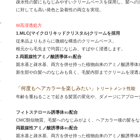
疎水性の髪にもなじみやすいクリームベースを採用し、髪への
に対しても高い発色と染着性の両立を実現。
W高浸透処方
1.MLC(マイクロリキッドクリスタル)クリームを採用
従来品よりもさらに微細な構造のクリームベース。
根元から毛先まで均質になじみ、すばやく浸透します。
2.両親媒性アミノ酸誘導体
配合
※1
親水基と疎水基、両方を併せ持った植物由来のアミノ酸誘導体
新生部や白髪へのなじみも良く、毛髪内部までクリームを浸透
「何度もヘアカラーを楽しみたい」
トリートメント性能
年齢を重ねることで起きる髪質の変化や、ダメージにアプロー
フィトステロール誘導体
配合
※2
CMC類似物質。毛髪へのなじみがよく、ヘアカラー後の髪を
両親媒性アミノ酸誘導体
配合
※1
親水基と疎水基、両方を併せ持った植物由来のアミノ酸誘導体