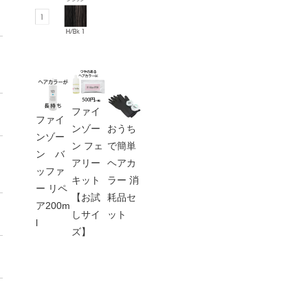
ファイ
ファイ
ンゾー
おうち
ンゾー
ン フェ
で簡単
ン バ
アリー
ヘアカ
ッファ
キット
ラー 消
ー リペ
【お試
耗品セ
ア200m
しサイ
ット
l
ズ】