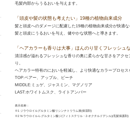
毛髪内部からうるおいを与えます。
「頭皮や髪の状態も考えたい」19種の植物由来成分
髪と頭皮へのダメージに配慮した19種の植物由来成分が快適
髪と頭皮にうるおいを与え、健やかな状態へと導きます。
「ヘアカラーも香りは大事」ほんのり甘くフレッシュ
清涼感が溢れるフレッシュな香りの奥に柔らかな甘さをアクセ
り。
ヘアカラー特有のにおいを軽減し、より快適なカラープロセス
TOP:ペアー、アップル、ピーチ
MIDDLE:ミュゲ、ジャスミン、マグノリア
LAST:ホワイトムスク、ライトアンバー
表示名称：
※1 ジラウロイルグルタミン酸リシンナトリウム液(保湿剤)
※2 N-ラウロイル-L-グルタミン酸ジ(フィトステリル・2-オクチルドデシル)(毛髪保護剤)