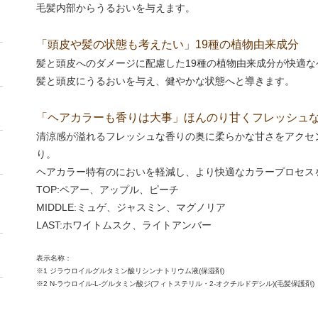
毛髪内部からうるおいを与えます。
「頭皮や髪の状態も考えたい」19種の植物由来成分
髪と頭皮へのダメージに配慮した19種の植物由来成分が快適
髪と頭皮にうるおいを与え、健やかな状態へと導きます。
「ヘアカラーも香りは大事」ほんのり甘くフレッシュ
清涼感が溢れるフレッシュな香りの奥に柔らかな甘さをアクセ
り。
ヘアカラー特有のにおいを軽減し、より快適なカラープロセス
TOP:ペアー、アップル、ピーチ
MIDDLE:ミュゲ、ジャスミン、マグノリア
LAST:ホワイトムスク、ライトアンバー
表示名称：
※1 ジラウロイルグルタミン酸リシンナトリウム液(保湿剤)
※2 N-ラウロイル-L-グルタミン酸ジ(フィトステリル・2-オクチルドデシル)(毛髪保護剤)