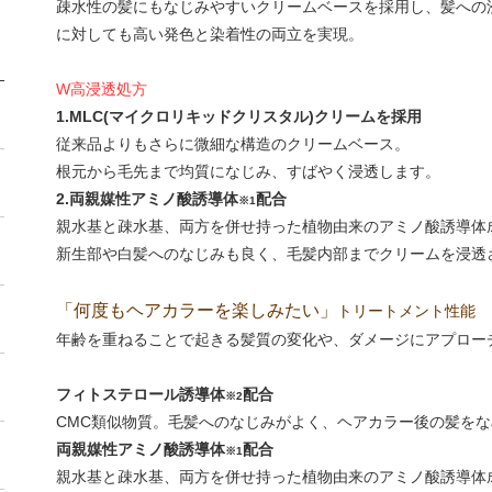
疎水性の髪にもなじみやすいクリームベースを採用し、髪への
に対しても高い発色と染着性の両立を実現。
W高浸透処方
1.MLC(マイクロリキッドクリスタル)クリームを採用
従来品よりもさらに微細な構造のクリームベース。
根元から毛先まで均質になじみ、すばやく浸透します。
2.両親媒性アミノ酸誘導体
配合
※1
親水基と疎水基、両方を併せ持った植物由来のアミノ酸誘導体
新生部や白髪へのなじみも良く、毛髪内部までクリームを浸透
「何度もヘアカラーを楽しみたい」
トリートメント性能
年齢を重ねることで起きる髪質の変化や、ダメージにアプロー
フィトステロール誘導体
配合
※2
CMC類似物質。毛髪へのなじみがよく、ヘアカラー後の髪を
両親媒性アミノ酸誘導体
配合
※1
親水基と疎水基、両方を併せ持った植物由来のアミノ酸誘導体