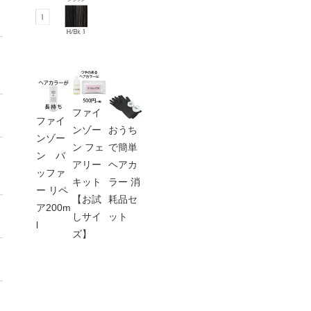
ファイ
ファイ
ンゾー
おうち
ンゾー
ン フェ
で簡単
ン バ
アリー
ヘアカ
ッファ
キット
ラー 消
ー リペ
【お試
耗品セ
ア200m
しサイ
ット
l
ズ】