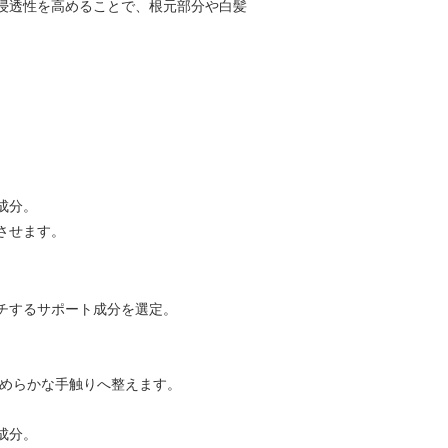
浸透性を高めることで、根元部分や白髪
成分。
させます。
チするサポート成分を選定。
なめらかな手触りへ整えます。
成分。