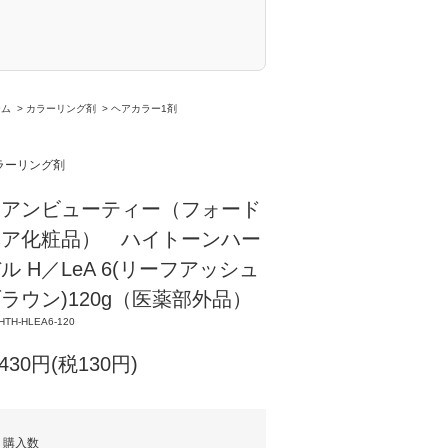
ーム
>
カラーリング剤
>
ヘアカラー1剤
ラーリング剤
ミアンビューティー（フォード
ヘア化粧品） ハイトーンハー
ル H／LeA 6(リーフアッシュ
ラウン)120g（医薬部外品）
HTH-HLEA6-120
,430円(税130円)
購入数