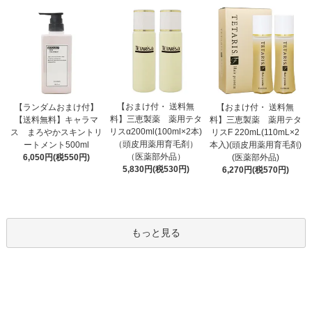
【おまけ付・ 送料無
【ランダムおまけ付】
【おまけ付・ 送料無
料】三恵製薬 薬用テタ
【送料無料】キャラマ
料】三恵製薬 薬用テタ
リスα200ml(100ml×2本)
ス まろやかスキントリ
リスF 220mL(110mL×2
（頭皮用薬用育毛剤）
ートメント500ml
本入)(頭皮用薬用育毛剤)
（医薬部外品）
6,050円(税550円)
(医薬部外品)
5,830円(税530円)
6,270円(税570円)
もっと見る