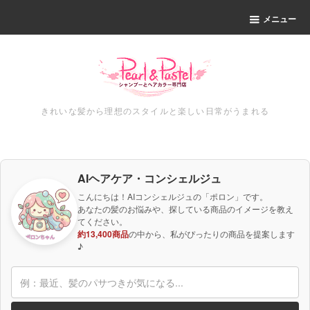
メニュー
きれいな髪から理想のスタイルと楽しい日常がうまれる
AIヘアケア・コンシェルジュ
こんにちは！AIコンシェルジュの「ポロン」です。
あなたの髪のお悩みや、探している商品のイメージを教え
てください。
約13,400商品
の中から、私がぴったりの商品を提案します
♪