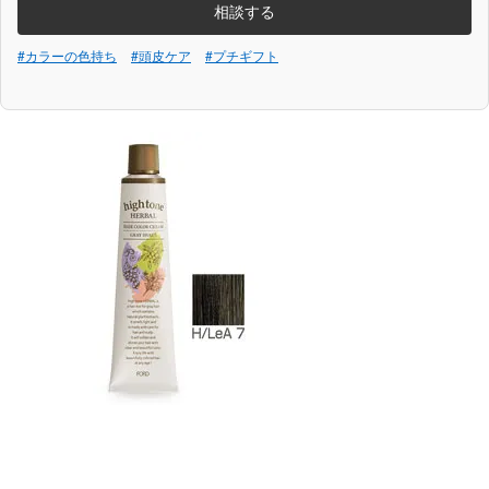
相談する
#カラーの色持ち
#頭皮ケア
#プチギフト