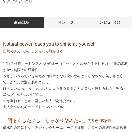
買い物を続ける
商品説明
イメージ
レビュー(0)
Natural power leads you to shine as yourself.
自然のチカラが、自分らしく輝かせる
17種の植物エッセンスと2種のオーガニックオイルから生まれる力、1滴の素材
が持つ無限大の可能性。
やさしいうるおいを与える個性豊かな植物の恵みは、しなやかな美しさと彩り
で、あなたの髪と肌をまとう。
飾らない日も、おしゃれしたい日も鏡を見ることが楽しく感じられる、明るく
澄んだ、心地よい時間に。
年を重ねることが、新しい魅力であるために。
大人女性のためのハイトーンハーバル。
「明るくしたいし、しっかり染めたい」
高発色×高染着
疎水性の髪にもなじみやすいクリームベースを採用し、髪への浸透性を高める