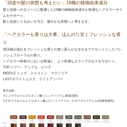
「頭皮や髪の状態も考えたい」19種の植物由来成分
髪と頭皮へのダメージに配慮した19種の植物由来成分が快適なヘアカラータイ
ムをサポート。
髪と頭皮にうるおいを与え、健やかな状態へと導きます。
「ヘアカラーも香りは大事」ほんのり甘くフレッシュな香
り
清涼感が溢れるフレッシュな香りの奥に柔らかな甘さをアクセントとしたフレ
ッシュフローラルの香り。
ヘアカラー特有のにおいを軽減し、より快適なカラープロセスをサポート。
TOP:ペアー、アップル、ピーチ
MIDDLE:ミュゲ、ジャスミン、マグノリア
LAST:ホワイトムスク、ライトアンバー
表示名称：
※1 ジラウロイルグルタミン酸リシンナトリウム液(保湿剤)
※2 N-ラウロイル-L-グルタミン酸ジ(フィトステリル・2-オクチルドデシル)(毛髪保護剤)