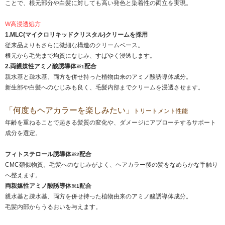
ことで、根元部分や白髪に対しても高い発色と染着性の両立を実現。
W高浸透処方
1.MLC(マイクロリキッドクリスタル)クリームを採用
従来品よりもさらに微細な構造のクリームベース。
根元から毛先まで均質になじみ、すばやく浸透します。
2.両親媒性アミノ酸誘導体
配合
※1
親水基と疎水基、両方を併せ持った植物由来のアミノ酸誘導体成分。
新生部や白髪へのなじみも良く、毛髪内部までクリームを浸透させます。
「何度もヘアカラーを楽しみたい」
トリートメント性能
年齢を重ねることで起きる髪質の変化や、ダメージにアプローチするサポート
成分を選定。
フィトステロール誘導体
配合
※2
CMC類似物質。毛髪へのなじみがよく、ヘアカラー後の髪をなめらかな手触り
へ整えます。
両親媒性アミノ酸誘導体
配合
※1
親水基と疎水基、両方を併せ持った植物由来のアミノ酸誘導体成分。
毛髪内部からうるおいを与えます。