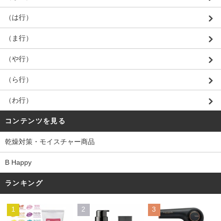
（は行）
（ま行）
（や行）
（ら行）
（わ行）
コンテンツを見る
乾燥対策・モイスチャー商品
B Happy
ランキング
1
2
3