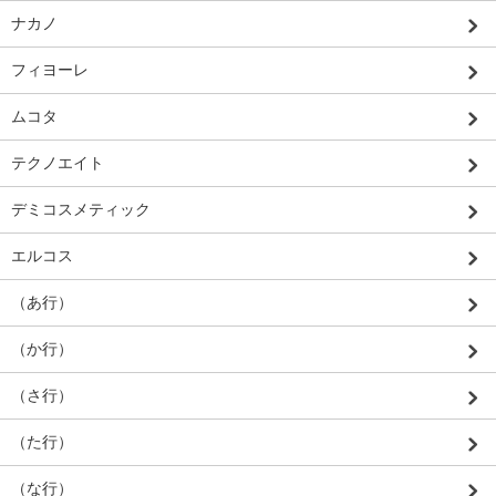
ナカノ
フィヨーレ
ムコタ
テクノエイト
デミコスメティック
エルコス
（あ行）
（か行）
（さ行）
（た行）
（な行）