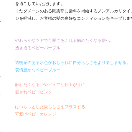
を過ごしていただけます。
またダメージのある既染部に染料を補給するノンアルカリタイ
ジを軽減し、お客様の髪の良好なコンディションをキープしま
やわらかなツヤで可愛さあふれる触れたくなる髪へ。
透き通るベビーパープル
透明感のある水色がおしゃれに自分らしさをより楽しませる。
表情豊かなベビーブルー
触れたくなるつやピュアな仕上がりに。
愛されベビーピンク
はつらつとした愛らしさをプラスする。
可愛げベビーオレンジ