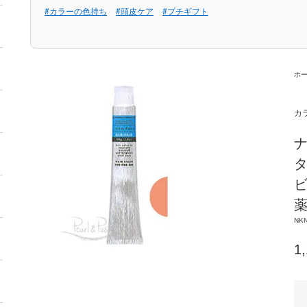
#カラーの色持ち
#頭皮ケア
#プチギフト
ホ
カ
ナ
タ
ビ
NKN
1