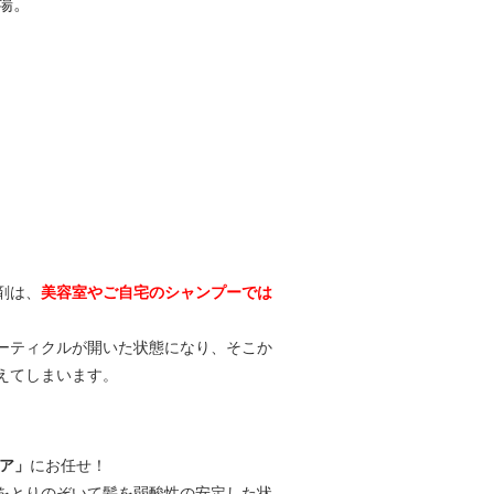
場。
剤は、
美容室やご自宅のシャンプーでは
ーティクルが開いた状態になり、そこか
えてしまいます。
ア」
にお任せ！
をとりのぞいて髪を弱酸性の安定した状