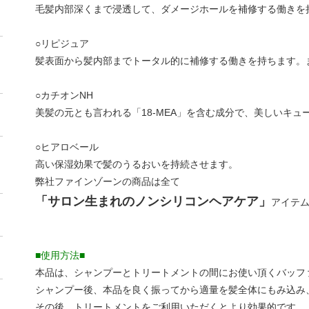
毛髪内部深くまで浸透して、ダメージホールを補修する働きを
○リピジュア
髪表面から髪内部までトータル的に補修する働きを持ちます。
○カチオンNH
美髪の元とも言われる「18-MEA」を含む成分で、美しいキュ
○ヒアロベール
高い保湿効果で髪のうるおいを持続させます。
弊社ファインゾーンの商品は全て
「サロン生まれのノンシリコンヘアケア」
アイテ
■使用方法■
本品は、シャンプーとトリートメントの間にお使い頂くバッフ
シャンプー後、本品を良く振ってから適量を髪全体にもみ込み
その後、トリートメントをご利用いただくとより効果的です。