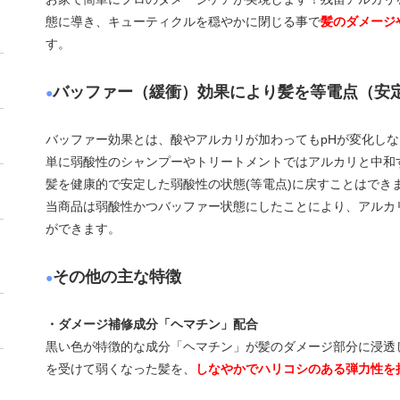
態に導き、キューティクルを穏やかに閉じる事で
髪のダメージ
す。
バッファー（緩衝）効果により髪を等電点（安
●
バッファー効果とは、酸やアルカリが加わってもpHが変化し
単に弱酸性のシャンプーやトリートメントではアルカリと中和
髪を健康的で安定した弱酸性の状態(等電点)に戻すことはでき
当商品は弱酸性かつバッファー状態にしたことにより、アルカ
ができます。
その他の主な特徴
●
・ダメージ補修成分「ヘマチン」配合
黒い色が特徴的な成分「ヘマチン」が髪のダメージ部分に浸透
を受けて弱くなった髪を、
しなやかでハリコシのある弾力性を