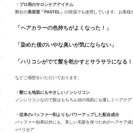
・プロ用のサロンケアアイテム
弊社の
美容室「PASTEL」
の現場でも使用しています。お客様
「ヘアカラーの色持ちがよくなった！」
「染めた後のいやな臭いが気にならない」
「ハリコシがでて髪を乾かすとサラサラになる！
などご感想をいただいております。
・髪にも地肌にもやさしいノンシリコン
ノンシリコンなので髪はもちろん頭の地肌にも優しくヘアケア
・従来のバッファー剤よりもパワーアップした配合成分
バッファー効果以外にも、美しい毛髪を保つためのヘアケア成
○ペリセア