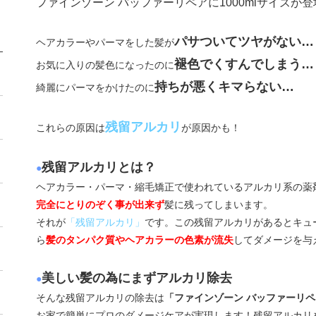
ファインゾーン バッファーリペアに1000mlサイズが登
パサついてツヤがない…
ヘアカラーやパーマをした髪が
褪色でくすんでしまう…
お気に入りの髪色になったのに
持ちが悪くキマらない…
綺麗にパーマをかけたのに
残留アルカリ
これらの原因は
が原因かも！
残留アルカリとは？
●
ヘアカラー・パーマ・縮毛矯正で使われているアルカリ系の薬
完全にとりのぞく事が出来ず
髪に残ってしまいます。
それが
「残留アルカリ」
です。この残留アルカリがあるとキュ
ら
髪のタンパク質やヘアカラーの色素が流失
してダメージを与
美しい髪の為にまずアルカリ除去
●
そんな残留アルカリの除去は
「ファインゾーン バッファーリペ
お家で簡単にプロのダメージケアが実現します！残留アルカリ