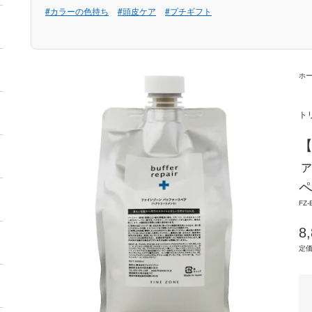
#カラーの色持ち
#頭皮ケア
#プチギフト
ホ
ト
ァ
ペ
FZ-
8
定価