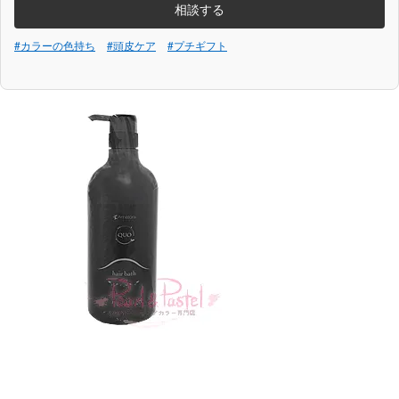
相談する
#カラーの色持ち
#頭皮ケア
#プチギフト