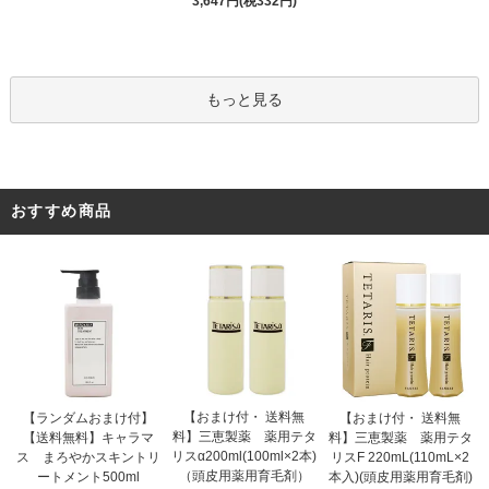
3,647円(税332円)
もっと見る
おすすめ商品
【おまけ付・ 送料無
【ランダムおまけ付】
【おまけ付・ 送料無
料】三恵製薬 薬用テタ
【送料無料】キャラマ
料】三恵製薬 薬用テタ
リスα200ml(100ml×2本)
ス まろやかスキントリ
リスF 220mL(110mL×2
（頭皮用薬用育毛剤）
ートメント500ml
本入)(頭皮用薬用育毛剤)