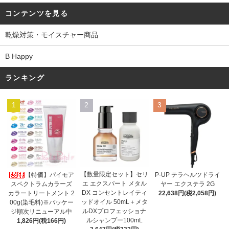
コンテンツを見る
乾燥対策・モイスチャー商品
B Happy
ランキング
1
2
3
【数量限定セット】セリ
【特価】パイモア
P-UP テラヘルツドライ
エ エクスパート メタル
スペクトラムカラーズ
ヤー エクステラ 2G
DX コンセントレイティ
カラートリートメント 2
22,638円(税2,058円)
ッドオイル 50mL＋メタ
00g(染毛料)※パッケー
ルDXプロフェッショナ
ジ順次リニューアル中
ルシャンプー100mL
1,826円(税166円)