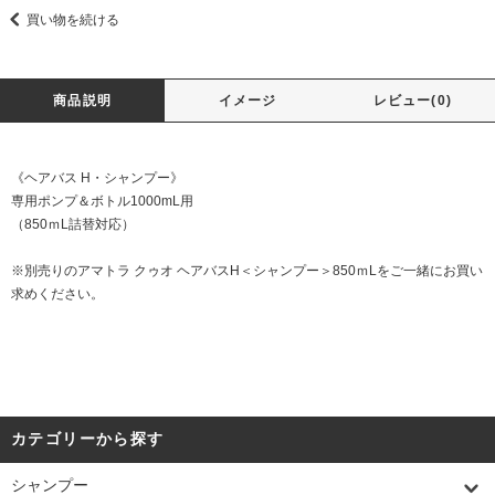
買い物を続ける
商品説明
イメージ
レビュー(0)
《ヘアバス H・シャンプー》
専用ポンプ＆ボトル1000mL用
（850ｍL詰替対応）
※別売りの
アマトラ クゥオ ヘアバスH＜シャンプー＞850ｍL
をご一緒にお買い
求めください。
カテゴリーから探す
シャンプー