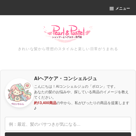
メニュー
きれいな髪から理想のスタイルと楽しい日常がうまれる
AIヘアケア・コンシェルジュ
こんにちは！AIコンシェルジュの「ポロン」です。
あなたの髪のお悩みや、探している商品のイメージを教え
てください。
約13,400商品
の中から、私がぴったりの商品を提案します
♪