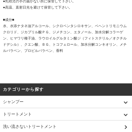
●乳幼児の手の届かない所に保管して下さい。
●高温、直射日光を避けて保管して下さい。
■成分■
水、水添ナタネ油アルコール、シクロペンタシロキサン、ベヘントリモニウム
クロリド、ジカプリル酸ＰＧ、ジメチコン、エタノール、加水分解コラーゲ
ン、ヒマワリ種子油、ラウロイルグルタミン酸ジ（フィトステリル／オクチル
ドデシル）、クエン酸、ＢＧ、トコフェロール、加水分解コンキオリン、メチ
ルパラベン、プロピルパラベン、香料
カテゴリーから探す
シャンプー
トリートメント
洗い流さないトリートメント