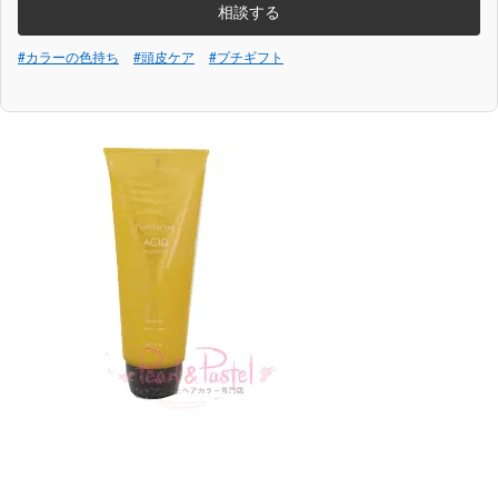
相談する
#カラーの色持ち
#頭皮ケア
#プチギフト