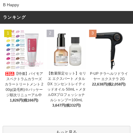
B Happy
ランキング
1
2
3
【数量限定セット】セリ
【特価】パイモア
P-UP テラヘルツドライ
エ エクスパート メタル
スペクトラムカラーズ
ヤー エクステラ 2G
DX コンセントレイティ
カラートリートメント 2
22,638円(税2,058円)
ッドオイル 50mL＋メタ
00g(染毛料)※パッケー
ルDXプロフェッショナ
ジ順次リニューアル中
ルシャンプー100mL
1,826円(税166円)
3,647円(税332円)
もっと見る