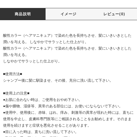
商品説明
イメージ
レビュー(0)
酸性カラー（ヘアマニキュア）で染めた色を長持ちさせ、髪にいきいきとした
潤いを与える。 しなやかでサラッとした仕上がり。
酸性カラー（ヘアマニキュア）で染めた色を長持ちさせ、髪にいきいきとした
潤いを与える。
しなやかでサラッとした仕上がり。
■使用方法■
シャンプー後に髪に馴染ませ、その後、充分に洗い流して下さい。
■使用上の注意■
●お肌に合わない時は、ご使用をおやめ下さい。
●傷や腫物、湿疹等、異常のある部位には、お使いにならないで下さい。
●使用中、使用後に、赤味、はれ、痒み、刺激等の異常が現れた時には、直ちに
使用を中止し、皮膚科専門医等にご相談されることをお勧めします。そのまま
使用を続けますと症状を悪化させることがあります。
●目に入った時は、直ちに洗い流して下さい。