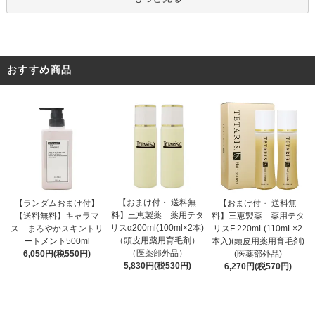
おすすめ商品
【おまけ付・ 送料無
【ランダムおまけ付】
【おまけ付・ 送料無
料】三恵製薬 薬用テタ
【送料無料】キャラマ
料】三恵製薬 薬用テタ
リスα200ml(100ml×2本)
ス まろやかスキントリ
リスF 220mL(110mL×2
（頭皮用薬用育毛剤）
ートメント500ml
本入)(頭皮用薬用育毛剤)
（医薬部外品）
6,050円(税550円)
(医薬部外品)
5,830円(税530円)
6,270円(税570円)