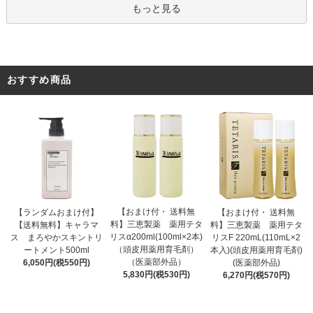
もっと見る
おすすめ商品
【おまけ付・ 送料無
【ランダムおまけ付】
【おまけ付・ 送料無
料】三恵製薬 薬用テタ
【送料無料】キャラマ
料】三恵製薬 薬用テタ
リスα200ml(100ml×2本)
ス まろやかスキントリ
リスF 220mL(110mL×2
（頭皮用薬用育毛剤）
ートメント500ml
本入)(頭皮用薬用育毛剤)
（医薬部外品）
6,050円(税550円)
(医薬部外品)
5,830円(税530円)
6,270円(税570円)