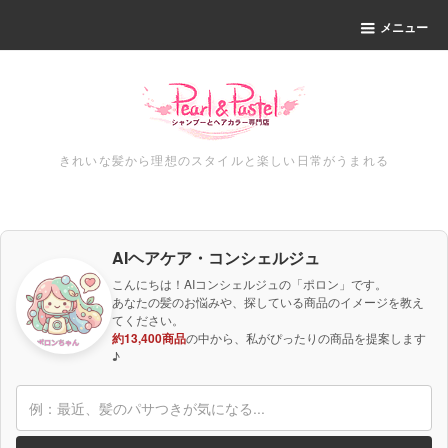
メニュー
きれいな髪から理想のスタイルと楽しい日常がうまれる
AIヘアケア・コンシェルジュ
こんにちは！AIコンシェルジュの「ポロン」です。
あなたの髪のお悩みや、探している商品のイメージを教え
てください。
約13,400商品
の中から、私がぴったりの商品を提案します
♪