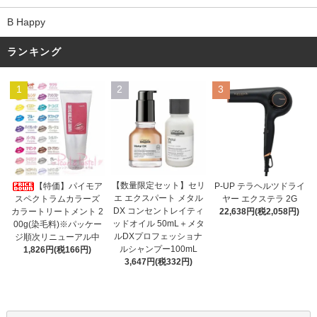
B Happy
ランキング
1
2
3
【数量限定セット】セリ
【特価】パイモア
P-UP テラヘルツドライ
エ エクスパート メタル
スペクトラムカラーズ
ヤー エクステラ 2G
DX コンセントレイティ
カラートリートメント 2
22,638円(税2,058円)
ッドオイル 50mL＋メタ
00g(染毛料)※パッケー
ルDXプロフェッショナ
ジ順次リニューアル中
ルシャンプー100mL
1,826円(税166円)
3,647円(税332円)