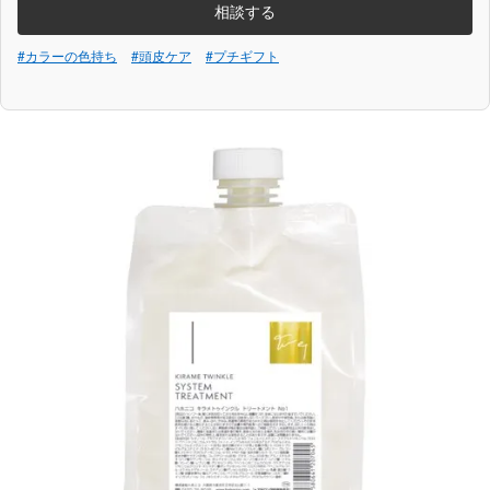
相談する
#カラーの色持ち
#頭皮ケア
#プチギフト