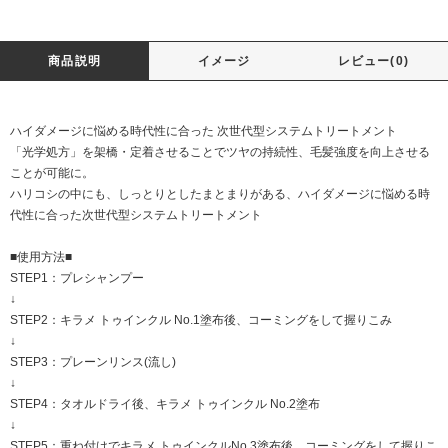
商品説明
イメージ
レビュー(0)
ハイダメージに悩める時代性に合った 次世代型システムトリートメント
「光学処方」を架橋・定着させることでツヤの持続性、毛髪強度を向上させる
ことが可能に。
ハリコシの中にも、しっとりとしたまとまりがある、ハイダメージに悩める時
代性に合った次世代型システムトリートメント
■使用方法■
STEP1：プレシャンプー
↓
STEP2：キラメ トゥインクル No.1塗布後、コーミングをして握りこみ
↓
STEP3：プレーンリンス(流し)
↓
STEP4：タオルドライ後、キラメ トゥインクル No.2塗布
↓
STEP5：重ね付けでキラメ トゥインクルNo.3塗布後、コーミングをして握りこ