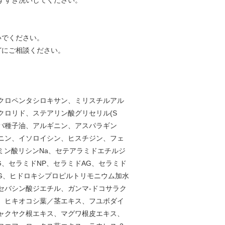
すすぎ洗いしてください。
いでください。
どにご相談ください。
クロペンタシロキサン、ミリスチルアル
ロリド、ステアリン酸グリセリル(S
ホバ種子油、アルギニン、アスパラギン
ニン、イソロイシン、ヒスチジン、フェ
タミン酸リシンNa、セテアラミドエチルジ
G、セラミドNP、セラミドAG、セラミド
、PG、ヒドロキシプロピルトリモニウム加水
、セバシン酸ジエチル、ガンマ-ドコサラク
、ヒキオコシ葉／茎エキス、フユボダイ
ャクヤク根エキス、マグワ根皮エキス、