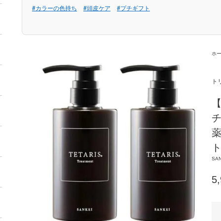
#カラーの色持ち
#頭皮ケア
#プチギフト
ホ
ト
チ
薬
ト
SAN
5