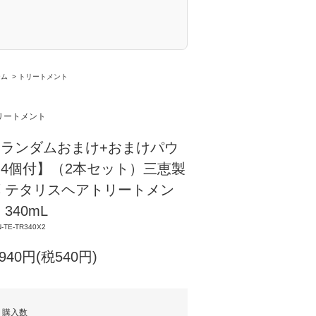
ーム
>
トリートメント
リートメント
【ランダムおまけ+おまけパウ
4個付】（2本セット）三恵製
 テタリスヘアトリートメン
 340mL
-TE-TR340X2
,940円(税540円)
購入数