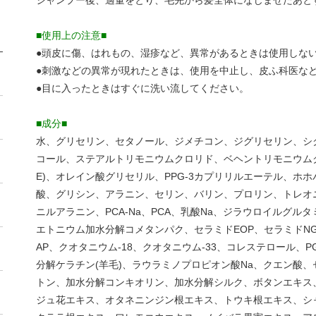
シャンプー後、適量をとり、毛先から髪全体になじませたあと
■使用上の注意■
●頭皮に傷、はれもの、湿疹など、異常があるときは使用しな
●刺激などの異常が現れたときは、使用を中止し、皮ふ科医な
●目に入ったときはすぐに洗い流してください。
■成分■
水、グリセリン、セタノール、ジメチコン、ジグリセリン、シ
コール、ステアルトリモニウムクロリド、ベヘントリモニウムク
E)、オレイン酸グリセリル、PPG-3カプリリルエーテル、ホ
酸、グリシン、アラニン、セリン、バリン、プロリン、トレオ
ニルアラニン、PCA-Na、PCA、乳酸Na、ジラウロイルグル
エトニウム加水分解コメタンパク、セラミドEOP、セラミドN
AP、クオタニウム-18、クオタニウム-33、コレステロール
分解ケラチン(羊毛)、ラウラミノプロピオン酸Na、クエン酸
トン、加水分解コンキオリン、加水分解シルク、ボタンエキス
ジュ花エキス、オタネニンジン根エキス、トウキ根エキス、シ