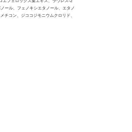
エフェロックス葉エキス、ラウレス-2
ロパノール、フェノキシエタノール、エタノ
ジメチコン、ジココジモニウムクロリド、