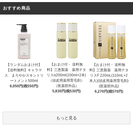
おすすめ商品
【おまけ付・ 送料無
【ランダムおまけ付】
【おまけ付・ 送料無
料】三恵製薬 薬用テタ
【送料無料】キャラマ
料】三恵製薬 薬用テタ
リスα200ml(100ml×2本)
ス まろやかスキントリ
リスF 220mL(110mL×2
（頭皮用薬用育毛剤）
ートメント500ml
本入)(頭皮用薬用育毛剤)
（医薬部外品）
6,050円(税550円)
(医薬部外品)
5,830円(税530円)
6,270円(税570円)
もっと見る