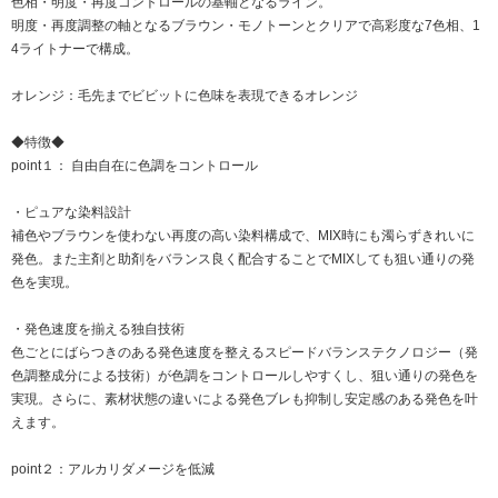
色相・明度・再度コントロールの基軸となるライン。
明度・再度調整の軸となるブラウン・モノトーンとクリアで高彩度な7色相、1
4ライトナーで構成。
オレンジ：毛先までビビットに色味を表現できるオレンジ
◆特徴◆
point１： 自由自在に色調をコントロール
・ピュアな染料設計
補色やブラウンを使わない再度の高い染料構成で、MIX時にも濁らずきれいに
発色。また主剤と助剤をバランス良く配合することでMIXしても狙い通りの発
色を実現。
・発色速度を揃える独自技術
色ごとにばらつきのある発色速度を整えるスピードバランステクノロジー（発
色調整成分による技術）が色調をコントロールしやすくし、狙い通りの発色を
実現。さらに、素材状態の違いによる発色ブレも抑制し安定感のある発色を叶
えます。
point２：アルカリダメージを低減