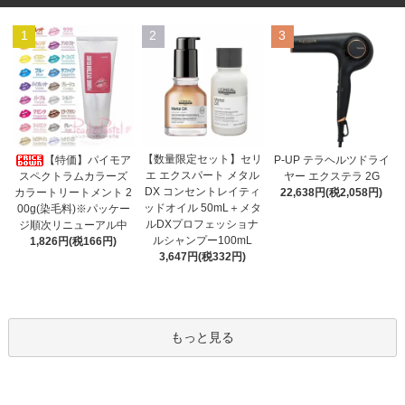
1
2
3
【数量限定セット】セリ
【特価】パイモア
P-UP テラヘルツドライ
エ エクスパート メタル
スペクトラムカラーズ
ヤー エクステラ 2G
DX コンセントレイティ
カラートリートメント 2
22,638円(税2,058円)
ッドオイル 50mL＋メタ
00g(染毛料)※パッケー
ルDXプロフェッショナ
ジ順次リニューアル中
ルシャンプー100mL
1,826円(税166円)
3,647円(税332円)
もっと見る