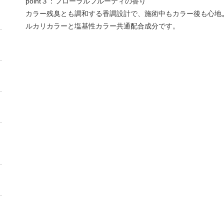
point３：フローラルフルーティの香り
カラー残臭とも調和する香調設計で、施術中もカラー後も心地
ルカリカラーと塩基性カラー共通配合成分です。