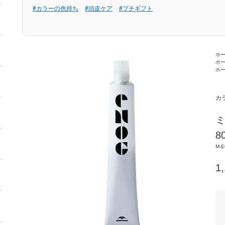
#カラーの色持ち
#頭皮ケア
#プチギフト
ホ
ホ
ホ
カ
ミ
8
M-E
1