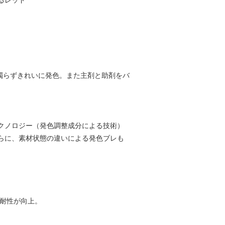
るレッド
濁らずきれいに発色。また主剤と助剤をバ
クノロジー（発色調整成分による技術）
らに、素材状態の違いによる発色ブレも
ジ耐性が向上。