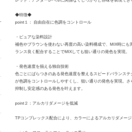
レッド：アンダーレベルに関係なくしっかりと赤味を表現でき
◆特徴◆
point１： 自由自在に色調をコントロール
・ピュアな染料設計
補色やブラウンを使わない再度の高い染料構成で、MIX時にも
ランス良く配合することでMIXしても狙い通りの発色を実現。
・発色速度を揃える独自技術
色ごとにばらつきのある発色速度を整えるスピードバランステ
が色調をコントロールしやすくし、狙い通りの発色を実現。さ
抑制し安定感のある発色を叶えます。
point２：アルカリダメージを低減
TPコンプレックス配合により、カラーによるアルカリダメー