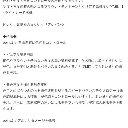
色相・明度・再度コントロールの基軸となるライン。
明度・再度調整の軸となるブラウン・モノトーンとクリアで高彩度な7色相、1
4ライトナーで構成。
ピンク：紫味を含まないクリアなピンク
◆特徴◆
point１： 自由自在に色調をコントロール
・ピュアな染料設計
補色やブラウンを使わない再度の高い染料構成で、MIX時にも濁らずきれいに
発色。また主剤と助剤をバランス良く配合することでMIXしても狙い通りの発
色を実現。
・発色速度を揃える独自技術
色ごとにばらつきのある発色速度を整えるスピードバランステクノロジー（発
色調整成分による技術）が色調をコントロールしやすくし、狙い通りの発色を
実現。さらに、素材状態の違いによる発色ブレも抑制し安定感のある発色を叶
えます。
point２：アルカリダメージを低減