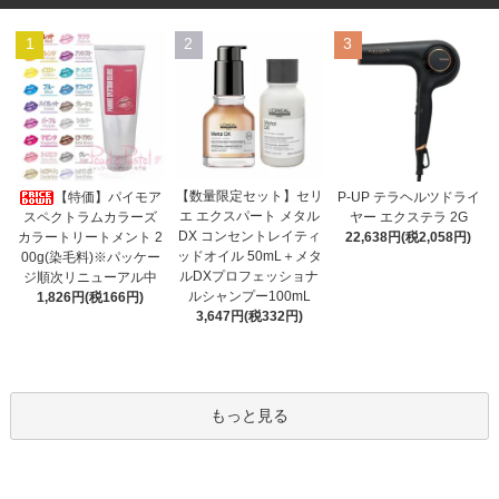
1
2
3
【数量限定セット】セリ
【特価】パイモア
P-UP テラヘルツドライ
エ エクスパート メタル
スペクトラムカラーズ
ヤー エクステラ 2G
DX コンセントレイティ
カラートリートメント 2
22,638円(税2,058円)
ッドオイル 50mL＋メタ
00g(染毛料)※パッケー
ルDXプロフェッショナ
ジ順次リニューアル中
ルシャンプー100mL
1,826円(税166円)
3,647円(税332円)
もっと見る