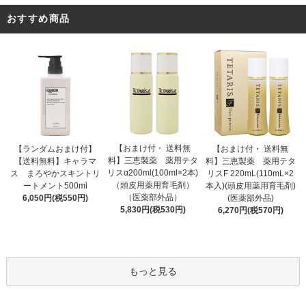
おすすめ商品
【おまけ付・ 送料無
【ランダムおまけ付】
【おまけ付・ 送料無
料】三恵製薬 薬用テタ
【送料無料】キャラマ
料】三恵製薬 薬用テタ
リスα200ml(100ml×2本)
ス まろやかスキントリ
リスF 220mL(110mL×2
（頭皮用薬用育毛剤）
ートメント500ml
本入)(頭皮用薬用育毛剤)
（医薬部外品）
6,050円(税550円)
(医薬部外品)
5,830円(税530円)
6,270円(税570円)
もっと見る