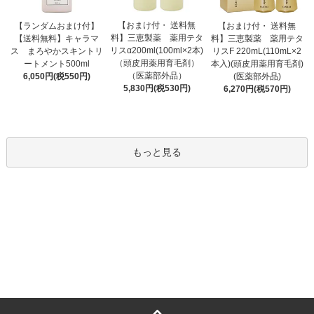
【おまけ付・ 送料無
【ランダムおまけ付】
【おまけ付・ 送料無
料】三恵製薬 薬用テタ
【送料無料】キャラマ
料】三恵製薬 薬用テタ
リスα200ml(100ml×2本)
ス まろやかスキントリ
リスF 220mL(110mL×2
（頭皮用薬用育毛剤）
ートメント500ml
本入)(頭皮用薬用育毛剤)
（医薬部外品）
6,050円(税550円)
(医薬部外品)
5,830円(税530円)
6,270円(税570円)
もっと見る