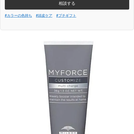
相談する
#カラーの色持ち
#頭皮ケア
#プチギフト