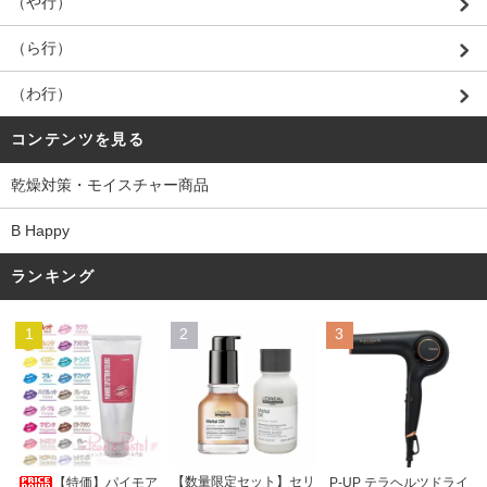
（や行）
（ら行）
（わ行）
コンテンツを見る
乾燥対策・モイスチャー商品
B Happy
ランキング
1
2
3
【数量限定セット】セリ
【特価】パイモア
P-UP テラヘルツドライ