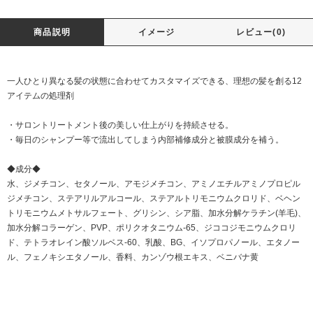
商品説明
イメージ
レビュー(0)
一人ひとり異なる髪の状態に合わせてカスタマイズできる、理想の髪を創る12
アイテムの処理剤
・サロントリートメント後の美しい仕上がりを持続させる。
・毎日のシャンプー等で流出してしまう内部補修成分と被膜成分を補う。
◆成分◆
水、ジメチコン、セタノール、アモジメチコン、アミノエチルアミノプロピル
ジメチコン、ステアリルアルコール、ステアルトリモニウムクロリド、ベヘン
トリモニウムメトサルフェート、グリシン、シア脂、加水分解ケラチン(羊毛)、
加水分解コラーゲン、PVP、ポリクオタニウム-65、ジココジモニウムクロリ
ド、テトラオレイン酸ソルベス-60、乳酸、BG、イソプロパノール、エタノー
ル、フェノキシエタノール、香料、カンゾウ根エキス、ベニバナ黄