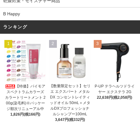
乾燥対策・モイスチャー商品
B Happy
ランキング
1
2
3
【数量限定セット】セリ
【特価】パイモア
P-UP テラヘルツドライ
エ エクスパート メタル
スペクトラムカラーズ
ヤー エクステラ 2G
DX コンセントレイティ
カラートリートメント 2
22,638円(税2,058円)
ッドオイル 50mL＋メタ
00g(染毛料)※パッケー
ルDXプロフェッショナ
ジ順次リニューアル中
ルシャンプー100mL
1,826円(税166円)
3,647円(税332円)