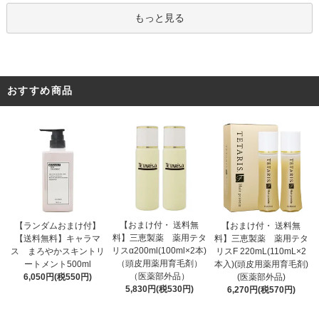
もっと見る
おすすめ商品
【おまけ付・ 送料無
【ランダムおまけ付】
【おまけ付・ 送料無
料】三恵製薬 薬用テタ
【送料無料】キャラマ
料】三恵製薬 薬用テタ
リスα200ml(100ml×2本)
ス まろやかスキントリ
リスF 220mL(110mL×2
（頭皮用薬用育毛剤）
ートメント500ml
本入)(頭皮用薬用育毛剤)
（医薬部外品）
6,050円(税550円)
(医薬部外品)
5,830円(税530円)
6,270円(税570円)