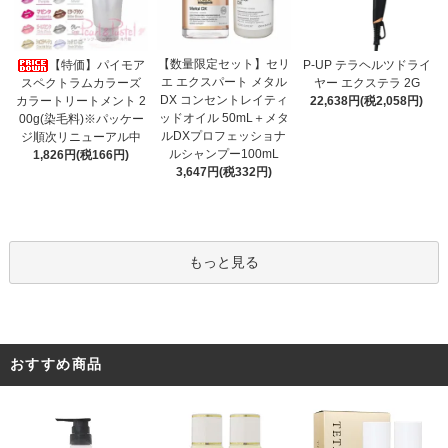
【数量限定セット】セリ
【特価】パイモア
P-UP テラヘルツドライ
エ エクスパート メタル
スペクトラムカラーズ
ヤー エクステラ 2G
DX コンセントレイティ
カラートリートメント 2
22,638円(税2,058円)
ッドオイル 50mL＋メタ
00g(染毛料)※パッケー
ルDXプロフェッショナ
ジ順次リニューアル中
ルシャンプー100mL
1,826円(税166円)
3,647円(税332円)
もっと見る
おすすめ商品