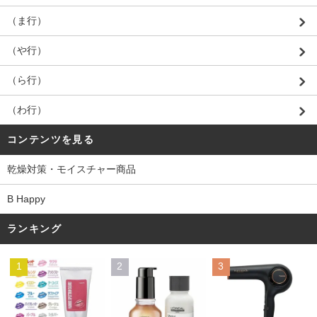
（ま行）
（や行）
（ら行）
（わ行）
コンテンツを見る
乾燥対策・モイスチャー商品
B Happy
ランキング
1
2
3