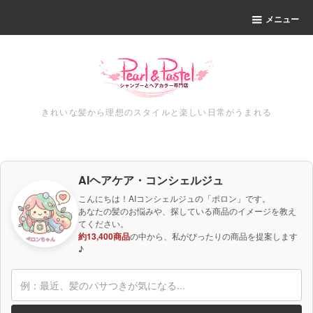
メニュー
きれいな髪から理想のスタイルと楽しい日常がうまれる
AIヘアケア・コンシェルジュ
こんにちは！AIコンシェルジュの「ポロン」です。
あなたの髪のお悩みや、探している商品のイメージを教え
てください。
約13,400商品
の中から、私がぴったりの商品を提案します
♪