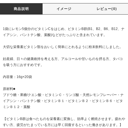
商品説明
イメージ
レビュー(0)
1袋にレモン5個分のビタミンCをはじめ、ビタミンB群(B1、B2、B6、B12、ナ
イアシン、パントテン酸、葉酸)などがたっぷりと含まれています。
大切な栄養素ビタミン類をおいしく簡単にとれるように粉末飲料にしました。
妊産婦、日々の健康維持を考える方、アルコールや甘いものを摂る方、タバコ
を吸う方におすすめです。
内容量：16g×20袋
原材料■
ブドウ糖・果糖/クエン酸・ビタミンＣ・リンゴ酸・天然レモンフレーバー・ナ
イアシン・パントテン酸・ビタミンＢ１・ビタミンＢ２・ビタミンＢ６・ビタ
ミンＢ１２・葉酸
【ビタミンB群は食べたものを栄養素に変換し、効率よく燃焼させます。疲れや
すい方、疲労がたまっている方には早く回復するといった働きがあります。】