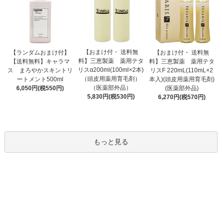
【おまけ付・ 送料無
【ランダムおまけ付】
【おまけ付・ 送料無
料】三恵製薬 薬用テタ
【送料無料】キャラマ
料】三恵製薬 薬用テタ
リスα200ml(100ml×2本)
ス まろやかスキントリ
リスF 220mL(110mL×2
（頭皮用薬用育毛剤）
ートメント500ml
本入)(頭皮用薬用育毛剤)
（医薬部外品）
6,050円(税550円)
(医薬部外品)
5,830円(税530円)
6,270円(税570円)
もっと見る