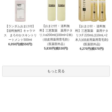
【おまけ付・ 送料無
【ランダムおまけ付】
【おまけ付・ 送料無
料】三恵製薬 薬用テタ
【送料無料】キャラマ
料】三恵製薬 薬用テタ
リスα200ml(100ml×2本)
ス まろやかスキントリ
リスF 220mL(110mL×2
（頭皮用薬用育毛剤）
ートメント500ml
本入)(頭皮用薬用育毛剤)
（医薬部外品）
6,050円(税550円)
(医薬部外品)
5,830円(税530円)
6,270円(税570円)
もっと見る