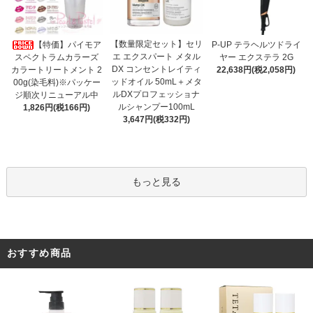
【数量限定セット】セリ
【特価】パイモア
P-UP テラヘルツドライ
エ エクスパート メタル
スペクトラムカラーズ
ヤー エクステラ 2G
DX コンセントレイティ
カラートリートメント 2
22,638円(税2,058円)
ッドオイル 50mL＋メタ
00g(染毛料)※パッケー
ルDXプロフェッショナ
ジ順次リニューアル中
ルシャンプー100mL
1,826円(税166円)
3,647円(税332円)
もっと見る
おすすめ商品