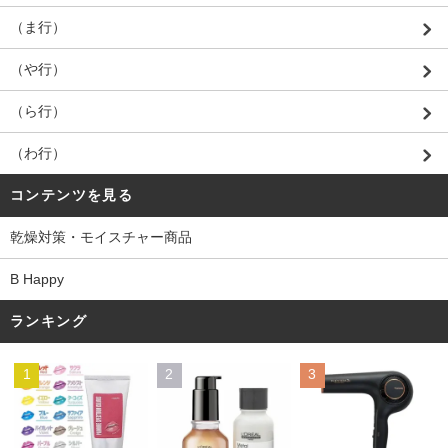
（ま行）
（や行）
（ら行）
（わ行）
コンテンツを見る
乾燥対策・モイスチャー商品
B Happy
ランキング
1
2
3