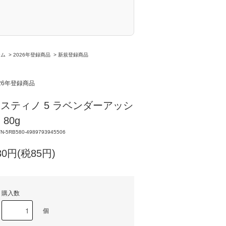
ーム
>
2026年登録商品
>
新規登録商品
026年登録商品
スティノ 5 ラベンダーアッシ
 80g
N-5RB580-4989793945506
30円(税85円)
購入数
個