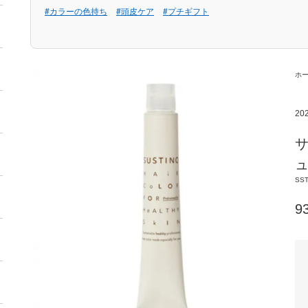
#カラーの色持ち
#頭皮ケア
#プチギフト
ホ
2
サ
ュ
SST
9