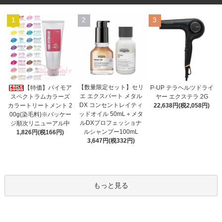
1
2
3
【数量限定セット】セリ
【特価】パイモア
P-UP テラヘルツドライ
エ エクスパート メタル
スペクトラムカラーズ
ヤー エクステラ 2G
DX コンセントレイティ
カラートリートメント 2
22,638円(税2,058円)
ッドオイル 50mL＋メタ
00g(染毛料)※パッケー
ルDXプロフェッショナ
ジ順次リニューアル中
ルシャンプー100mL
1,826円(税166円)
3,647円(税332円)
もっと見る