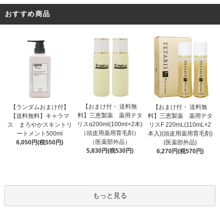
おすすめ商品
【おまけ付・ 送料無
【ランダムおまけ付】
【おまけ付・ 送料無
料】三恵製薬 薬用テタ
【送料無料】キャラマ
料】三恵製薬 薬用テタ
リスα200ml(100ml×2本)
ス まろやかスキントリ
リスF 220mL(110mL×2
（頭皮用薬用育毛剤）
ートメント500ml
本入)(頭皮用薬用育毛剤)
（医薬部外品）
6,050円(税550円)
(医薬部外品)
5,830円(税530円)
6,270円(税570円)
もっと見る