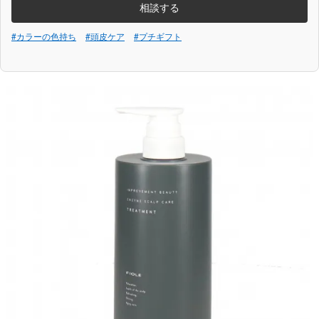
相談する
#カラーの色持ち
#頭皮ケア
#プチギフト