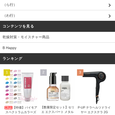
（ら行）
（わ行）
コンテンツを見る
乾燥対策・モイスチャー商品
B Happy
ランキング
1
2
3
【数量限定セット】セリ
【特価】パイモア
P-UP テラヘルツドライ
エ エクスパート メタル
スペクトラムカラーズ
ヤー エクステラ 2G