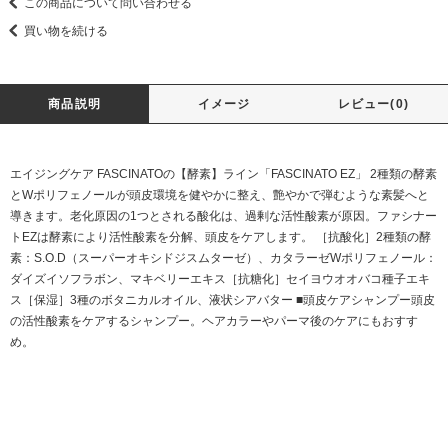
この商品について問い合わせる
買い物を続ける
商品説明
イメージ
レビュー(0)
エイジングケア FASCINATOの【酵素】ライン「FASCINATO EZ」 2種類の酵素
とWポリフェノールが頭皮環境を健やかに整え、艶やかで弾むような素髪へと
導きます。老化原因の1つとされる酸化は、過剰な活性酸素が原因。ファシナー
トEZは酵素により活性酸素を分解、頭皮をケアします。 ［抗酸化］2種類の酵
素：S.O.D（スーパーオキシドジスムターゼ）、カタラーゼWポリフェノール：
ダイズイソフラボン、マキベリーエキス［抗糖化］セイヨウオオバコ種子エキ
ス［保湿］3種のボタニカルオイル、液状シアバター ■頭皮ケアシャンプー頭皮
の活性酸素をケアするシャンプー。ヘアカラーやパーマ後のケアにもおすす
め。