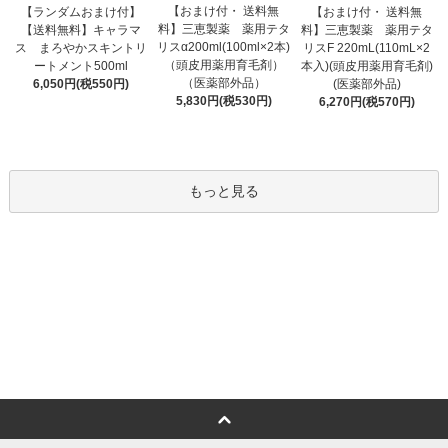
【おまけ付・ 送料無
【ランダムおまけ付】
【おまけ付・ 送料無
料】三恵製薬 薬用テタ
【送料無料】キャラマ
料】三恵製薬 薬用テタ
リスα200ml(100ml×2本)
ス まろやかスキントリ
リスF 220mL(110mL×2
（頭皮用薬用育毛剤）
ートメント500ml
本入)(頭皮用薬用育毛剤)
（医薬部外品）
6,050円(税550円)
(医薬部外品)
5,830円(税530円)
6,270円(税570円)
もっと見る