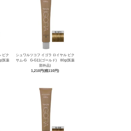
 ピク
シュワルツコフ イゴラ ロイヤル ピク
g(医薬
サム-G G-G11(ゴールド) 80g(医薬
部外品)
1,210円(税110円)