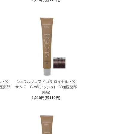
 ピク
シュワルツコフ イゴラ ロイヤル ピク
(医薬部
サム-G G-A8(アッシュ) 80g(医薬部
外品)
1,210円(税110円)