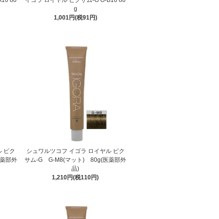
g
1,001円(税91円)
 ピク
シュワルツコフ イゴラ ロイヤル ピク
(医薬部外
サム-G G-M8(マット) 80g(医薬部外
品)
1,210円(税110円)