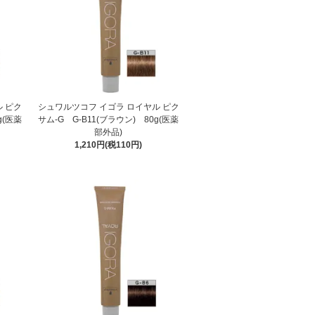
 ピク
シュワルツコフ イゴラ ロイヤル ピク
g(医薬
サム-G G-B11(ブラウン) 80g(医薬
部外品)
1,210円(税110円)