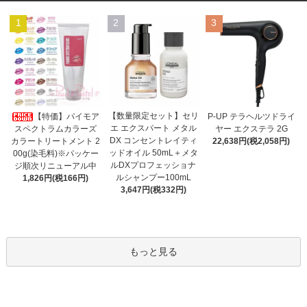
1
2
3
【数量限定セット】セリ
【特価】パイモア
P-UP テラヘルツドライ
エ エクスパート メタル
スペクトラムカラーズ
ヤー エクステラ 2G
DX コンセントレイティ
カラートリートメント 2
22,638円(税2,058円)
ッドオイル 50mL＋メタ
00g(染毛料)※パッケー
ルDXプロフェッショナ
ジ順次リニューアル中
ルシャンプー100mL
1,826円(税166円)
3,647円(税332円)
もっと見る