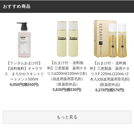
おすすめ商品
【おまけ付・ 送料無
【ランダムおまけ付】
【おまけ付・ 送料無
料】三恵製薬 薬用テタ
【送料無料】キャラマ
料】三恵製薬 薬用テタ
リスα200ml(100ml×2本)
ス まろやかスキントリ
リスF 220mL(110mL×2
（頭皮用薬用育毛剤）
ートメント500ml
本入)(頭皮用薬用育毛剤)
（医薬部外品）
6,050円(税550円)
(医薬部外品)
5,830円(税530円)
6,270円(税570円)
もっと見る