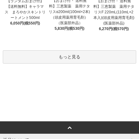
【おまけ付・ 送料無
【ランダムおまけ付】
【おまけ付・ 送料無
料】三恵製薬 薬用テタ
【送料無料】キャラマ
料】三恵製薬 薬用テタ
リスα200ml(100ml×2本)
ス まろやかスキントリ
リスF 220mL(110mL×2
（頭皮用薬用育毛剤）
ートメント500ml
本入)(頭皮用薬用育毛剤)
（医薬部外品）
6,050円(税550円)
(医薬部外品)
5,830円(税530円)
6,270円(税570円)
もっと見る