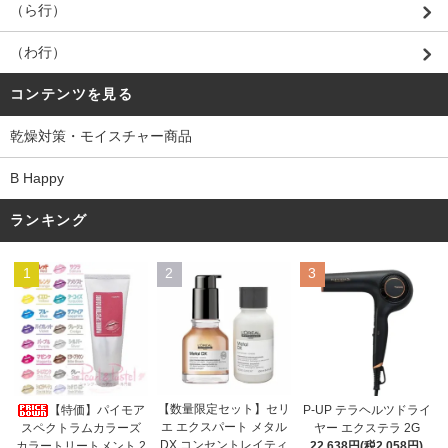
（ら行）
（わ行）
コンテンツを見る
乾燥対策・モイスチャー商品
B Happy
ランキング
1
2
3
【数量限定セット】セリ
【特価】パイモア
P-UP テラヘルツドライ
エ エクスパート メタル
スペクトラムカラーズ
ヤー エクステラ 2G
DX コンセントレイティ
カラートリートメント 2
22,638円(税2,058円)