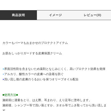
商品説明
イメージ
レビュー(0)
カラーもパーマもおまかせのプロテクトアイテム
お肌をしっかりガードする皮膚保護クリーム
●
界面活性剤を含まないため薬剤となじみにくく、高いプロテクト効果を発揮
●
アルカリ、酸性カラーの皮膚への染着を防ぐ
●
洗い流し後の皮膚のうるおいを保つオリーブオイル配合
■使用方法■
施術前に適量をとり、はえ際、耳まわり、えり足等に塗布します。
施術後、シャンプー等で洗い落とすか、タオル等でふき取ってから洗い流しま
す。