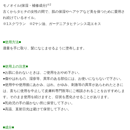
※2
モノオイル(保湿・補修成分)
古くからタヒチの女性の間で、肌の保湿やヘアケアなど美を保つために愛用さ
れ続けているオイル。
※1スクワラン ※2ヤシ油、ガーデニアタヒテンシス花エキス
■使用方法■
適量を手に取り、髪になじませるように塗布します。
■使用上の注意■
●お肌に合わないときは、ご使用をおやめ下さい。
●傷やはれもの、湿疹等、異常のある部位には、お使いにならないで下さい。
●使用中や使用後にあかみ、はれ、かゆみ、刺激等の異常があらわれたときに
は、直ちに使用を中止して皮膚科専門医等にご相談されることをおすすめしま
す。そのまま使用を続けますと、症状を悪化させることがあります。
●乳幼児の手の届かない所に保管して下さい。
●高温、直射日光は避けて保管して下さい。
■成分■