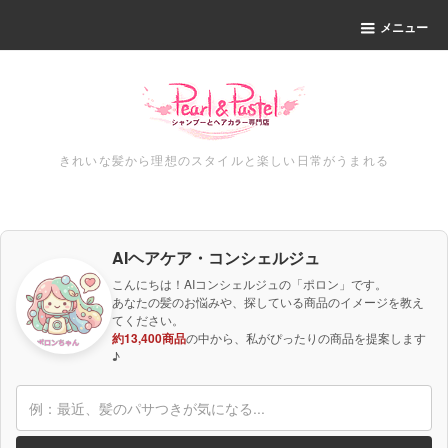
メニュー
きれいな髪から理想のスタイルと楽しい日常がうまれる
AIヘアケア・コンシェルジュ
こんにちは！AIコンシェルジュの「ポロン」です。
あなたの髪のお悩みや、探している商品のイメージを教え
てください。
約13,400商品
の中から、私がぴったりの商品を提案します
♪