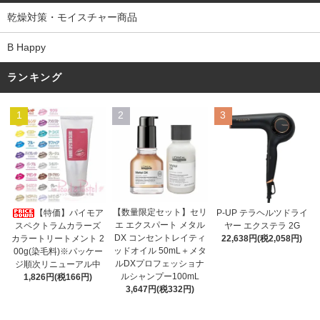
乾燥対策・モイスチャー商品
B Happy
ランキング
1
2
3
【数量限定セット】セリ
【特価】パイモア
P-UP テラヘルツドライ
エ エクスパート メタル
スペクトラムカラーズ
ヤー エクステラ 2G
DX コンセントレイティ
カラートリートメント 2
22,638円(税2,058円)
ッドオイル 50mL＋メタ
00g(染毛料)※パッケー
ルDXプロフェッショナ
ジ順次リニューアル中
ルシャンプー100mL
1,826円(税166円)
3,647円(税332円)