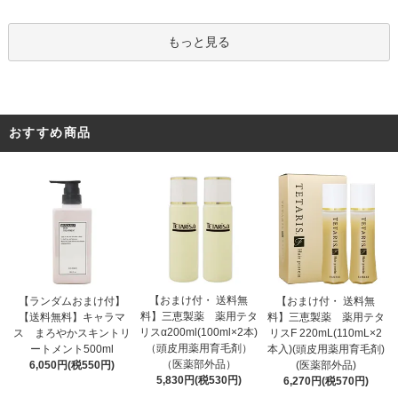
もっと見る
おすすめ商品
【おまけ付・ 送料無
【ランダムおまけ付】
【おまけ付・ 送料無
料】三恵製薬 薬用テタ
【送料無料】キャラマ
料】三恵製薬 薬用テタ
リスα200ml(100ml×2本)
ス まろやかスキントリ
リスF 220mL(110mL×2
（頭皮用薬用育毛剤）
ートメント500ml
本入)(頭皮用薬用育毛剤)
（医薬部外品）
6,050円(税550円)
(医薬部外品)
5,830円(税530円)
6,270円(税570円)