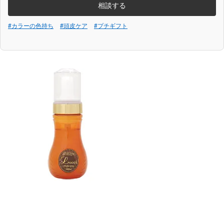
相談する
#カラーの色持ち
#頭皮ケア
#プチギフト