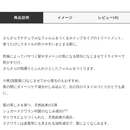
商品説明
イメージ
レビュー(0)
さらさらでナチュラルなフォルムをつくるホイップタイプのトリートメント。
使うたびにスタイルの作りやすいまとまる髪に。
乾燥によってパサつく髪やダメージの気になる部分になじませてドライヤーで
乾かすだけ。
さらさらの指通りとふんわりとしたフォルムをつくります。
※夜(洗髪後に)なじませてから寝るのもおすすめ。
夜の間にダメージケア成分がしみ込んで、次の日のスタイルづくりがとても楽
に。
髪の美しさを保つ、天然由来の1滴
※1
シュガースクワラン®(髪のなじみ成分)
サトウキビよりつくられた、天然由来の成分。
スクワランは皮脂等にも含まれる油性成分で、髪によくなじみます。