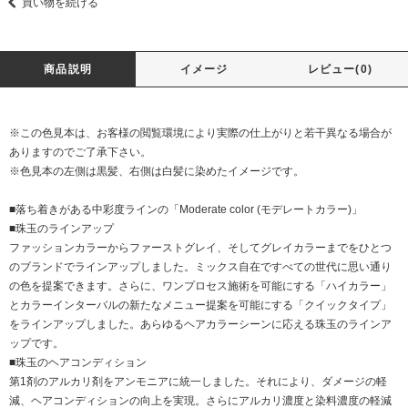
買い物を続ける
商品説明
イメージ
レビュー(0)
※この色見本は、お客様の閲覧環境により実際の仕上がりと若干異なる場合が
ありますのでご了承下さい。
※色見本の左側は黒髪、右側は白髪に染めたイメージです。
■落ち着きがある中彩度ラインの「Moderate color (モデレートカラー)」
■珠玉のラインアップ
ファッションカラーからファーストグレイ、そしてグレイカラーまでをひとつ
のブランドでラインアップしました。ミックス自在ですべての世代に思い通り
の色を提案できます。さらに、ワンプロセス施術を可能にする「ハイカラー」
とカラーインターバルの新たなメニュー提案を可能にする「クイックタイプ」
をラインアップしました。あらゆるヘアカラーシーンに応える珠玉のラインア
ップです。
■珠玉のヘアコンディション
第1剤のアルカリ剤をアンモニアに統一しました。それにより、ダメージの軽
減、ヘアコンディションの向上を実現。さらにアルカリ濃度と染料濃度の軽減