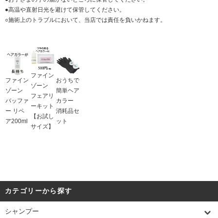
●高温や直射日光を避けて保管してください。
○施術上のトラブルにおいて、当店では責任を負いかねます。
ファイン
ファイン
おうちで
ゾーン
ゾーン
簡単ヘア
フェアリ
バッファ
カラー
ーキット
ー リペ
消耗品セ
【お試し
ア200ml
ット
サイズ】
カテゴリーから探す
シャンプー