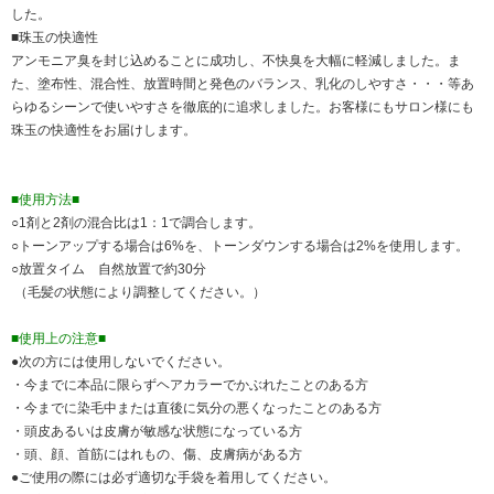
した。
■珠玉の快適性
アンモニア臭を封じ込めることに成功し、不快臭を大幅に軽減しました。ま
た、塗布性、混合性、放置時間と発色のバランス、乳化のしやすさ・・・等あ
らゆるシーンで使いやすさを徹底的に追求しました。お客様にもサロン様にも
珠玉の快適性をお届けします。
■使用方法■
○1剤と2剤の混合比は1：1で調合します。
○トーンアップする場合は6%を、トーンダウンする場合は2%を使用します。
○放置タイム 自然放置で約30分
（毛髪の状態により調整してください。）
■使用上の注意■
●次の方には使用しないでください。
・今までに本品に限らずヘアカラーでかぶれたことのある方
・今までに染毛中または直後に気分の悪くなったことのある方
・頭皮あるいは皮膚が敏感な状態になっている方
・頭、顔、首筋にはれもの、傷、皮膚病がある方
●ご使用の際には必ず適切な手袋を着用してください。