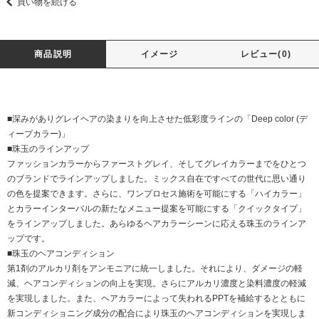
買い物を続ける
商品説明
イメージ
レビュー(0)
■深みがありグレイヘアの染まりを向上させた低彩度ラインの「Deep color (デ
ィープカラー)」
■珠玉のラインアップ
ファッションカラーからファーストグレイ、そしてグレイカラーまでをひとつ
のブランドでラインアップしました。ミックス自在ですべての世代に思い通り
の色を提案できます。さらに、ワンプロセス施術を可能にする「ハイカラー」
とカラーインターバルの新たなメニュー提案を可能にする「クイックタイプ」
をラインアップしました。あらゆるヘアカラーシーンに応える珠玉のラインア
ップです。
■珠玉のヘアコンディション
第1剤のアルカリ剤をアンモニアに統一しました。それにより、ダメージの軽
減、ヘアコンディションの向上を実現。さらにアルカリ濃度と染料濃度の軽減
を実現しました。また、ヘアカラーによって失われるPPTを補給するとともに
新コンディショニング成分の配合により珠玉のヘアコンディションを実現しま