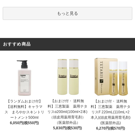
もっと見る
おすすめ商品
【おまけ付・ 送料無
【ランダムおまけ付】
【おまけ付・ 送料無
料】三恵製薬 薬用テタ
【送料無料】キャラマ
料】三恵製薬 薬用テタ
リスα200ml(100ml×2本)
ス まろやかスキントリ
リスF 220mL(110mL×2
（頭皮用薬用育毛剤）
ートメント500ml
本入)(頭皮用薬用育毛剤)
（医薬部外品）
6,050円(税550円)
(医薬部外品)
5,830円(税530円)
6,270円(税570円)