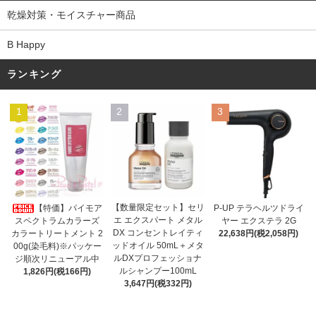
乾燥対策・モイスチャー商品
B Happy
ランキング
1
2
3
【数量限定セット】セリ
【特価】パイモア
P-UP テラヘルツドライ
エ エクスパート メタル
スペクトラムカラーズ
ヤー エクステラ 2G
DX コンセントレイティ
カラートリートメント 2
22,638円(税2,058円)
ッドオイル 50mL＋メタ
00g(染毛料)※パッケー
ルDXプロフェッショナ
ジ順次リニューアル中
ルシャンプー100mL
1,826円(税166円)
3,647円(税332円)