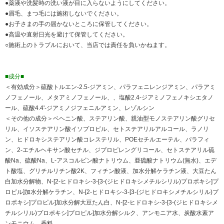
●薬液や洗髪時の洗い液が目に入らないようにしてください。
●眉毛、まつ毛には施術しないでください。
●お子さまの手の届かないところに保管してください。
●高温や直射日光を避けて保管してください。
○施術上のトラブルにおいて、当店では責任を負いかねます。
■成分■
＜有効成分＞硫酸トルエン-2.5-ジアミン、パラフェニレンジアミン、パラアミ
ノフェノール、メタアミノフェノール、、塩酸2.4-ジアミノフェノキシエタノ
ール、硫酸4.4'-ジアミノジフェニルアミン、レゾルシン
＜その他の成分＞ベヘニン酸、ステアリン酸、親油型モノステアリン酸グリセ
リル、イソステアリン酸イソプロピル、セトステアリルアルコール、ラノリ
ン、ヒドロキシステアリン酸コレステリル、POEセチルエーテル、パラフィ
ン、2-エチルヘキサン酸セチル、ジプロピレングリコール、セトステアリル硫
酸Na、硫酸Na、L-アスコルビン酸ナトリウム、亜硫酸ナトリウム(無水)、エデ
ト酸塩、グリチルリチン酸2K、フィチン酸液、加水分解ケラチン液、大豆たん
白加水分解物、N-[2-ヒドロキシ-3-[3-(ジヒドロキシメチルシリル)プロポキシ]プ
ロピル]加水分解ケラチン、N-[2-ヒドロキシ-3-[3-(ジヒドロキシメチルシリル)プ
ロポキシ]プロピル]加水分解大豆たん白、N-[2-ヒドロキシ-3-[3-(ジヒドロキシメ
チルシリル)プロポキシ]プロピル]加水分解シルク、アンモニア水、炭酸水素ア
ンモニウム、香料