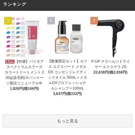
ランキング
1
2
3
【数量限定セット】セリ
【特価】パイモア
P-UP テラヘルツドライ
エ エクスパート メタル
スペクトラムカラーズ
ヤー エクステラ 2G
DX コンセントレイティ
カラートリートメント 2
22,638円(税2,058円)
ッドオイル 50mL＋メタ
00g(染毛料)※パッケー
ルDXプロフェッショナ
ジ順次リニューアル中
ルシャンプー100mL
1,826円(税166円)
3,647円(税332円)
もっと見る