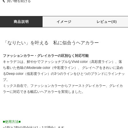
買い物を続ける
商品説明
イメージ
レビュー(0)
「なりたい」を叶える 私に似合うヘアカラー
ファッションカラー・グレイカラーの区別なく対応可能
キャラデコは、鮮やかでファッショナブルなVivid color（高彩度ライン）、落
ち着いた色味のModerate color（中彩度ライン）、 グレイヘアをきれいに染め
るDeep color（低彩度ライン）の3つのラインをひとつのブランドにラインナッ
プ。
ミックス自在で、ファッションカラーからファーストグレイカラー、グレイカ
ラーに対応できる幅広いヘアカラーを実現しました。
■使用方法■
○1剤と2剤の混合比は1：1で調合します。