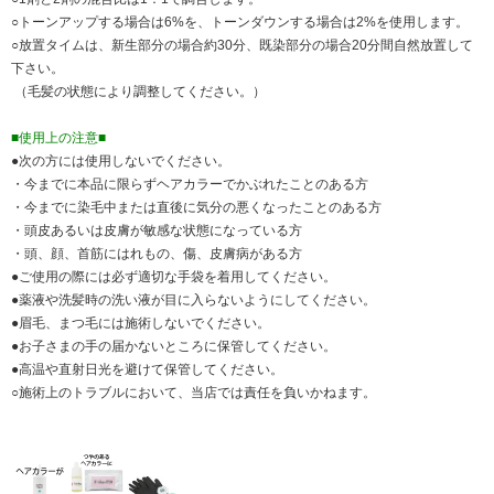
○トーンアップする場合は6%を、トーンダウンする場合は2%を使用します。
○放置タイムは、新生部分の場合約30分、既染部分の場合20分間自然放置して
下さい。
（毛髪の状態により調整してください。）
■使用上の注意■
●次の方には使用しないでください。
・今までに本品に限らずヘアカラーでかぶれたことのある方
・今までに染毛中または直後に気分の悪くなったことのある方
・頭皮あるいは皮膚が敏感な状態になっている方
・頭、顔、首筋にはれもの、傷、皮膚病がある方
●ご使用の際には必ず適切な手袋を着用してください。
●薬液や洗髪時の洗い液が目に入らないようにしてください。
●眉毛、まつ毛には施術しないでください。
●お子さまの手の届かないところに保管してください。
●高温や直射日光を避けて保管してください。
○施術上のトラブルにおいて、当店では責任を負いかねます。