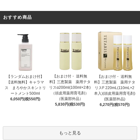
おすすめ商品
【おまけ付・ 送料無
【ランダムおまけ付】
【おまけ付・ 送料無
料】三恵製薬 薬用テタ
【送料無料】キャラマ
料】三恵製薬 薬用テタ
リスα200ml(100ml×2本)
ス まろやかスキントリ
リスF 220mL(110mL×2
（頭皮用薬用育毛剤）
ートメント500ml
本入)(頭皮用薬用育毛剤)
（医薬部外品）
6,050円(税550円)
(医薬部外品)
5,830円(税530円)
6,270円(税570円)
もっと見る