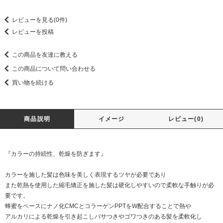
レビューを見る(0件)
レビューを投稿
この商品を友達に教える
この商品について問い合わせる
買い物を続ける
商品説明
イメージ
レビュー(0)
『カラーの持続性、乾燥を防ぎます』
カラーを施した髪は色味を美しく表現するツヤが必要であり
また乾熱を使用した縮毛矯正を施した髪は硬化しやすいので柔軟な手触りが必
要です。
蜂蜜をベースにナノ化CMCとコラーゲンPPTをW配合することで熱や
アルカリによる乾燥を引き起こしパサつきやゴワつきのある髪を柔軟化し