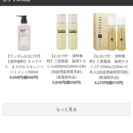
【おまけ付・ 送料無
【ランダムおまけ付】
【おまけ付・ 送料無
料】三恵製薬 薬用テタ
【送料無料】キャラマ
料】三恵製薬 薬用テタ
リスα200ml(100ml×2本)
ス まろやかスキントリ
リスF 220mL(110mL×2
（頭皮用薬用育毛剤）
ートメント500ml
本入)(頭皮用薬用育毛剤)
（医薬部外品）
6,050円(税550円)
(医薬部外品)
5,830円(税530円)
6,270円(税570円)
もっと見る