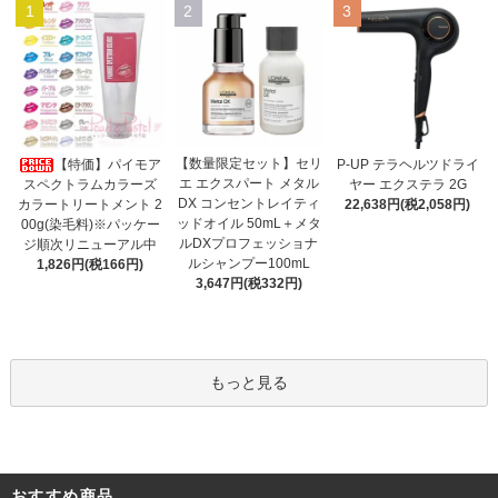
1
2
3
【数量限定セット】セリ
【特価】パイモア
P-UP テラヘルツドライ
エ エクスパート メタル
スペクトラムカラーズ
ヤー エクステラ 2G
DX コンセントレイティ
カラートリートメント 2
22,638円(税2,058円)
ッドオイル 50mL＋メタ
00g(染毛料)※パッケー
ルDXプロフェッショナ
ジ順次リニューアル中
ルシャンプー100mL
1,826円(税166円)
3,647円(税332円)
もっと見る
おすすめ商品