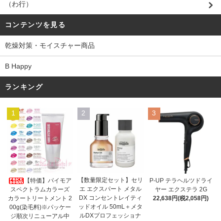
（わ行）
コンテンツを見る
乾燥対策・モイスチャー商品
B Happy
ランキング
1
2
3
【数量限定セット】セリ
【特価】パイモア
P-UP テラヘルツドライ
エ エクスパート メタル
スペクトラムカラーズ
ヤー エクステラ 2G
DX コンセントレイティ
カラートリートメント 2
22,638円(税2,058円)
ッドオイル 50mL＋メタ
00g(染毛料)※パッケー
ルDXプロフェッショナ
ジ順次リニューアル中