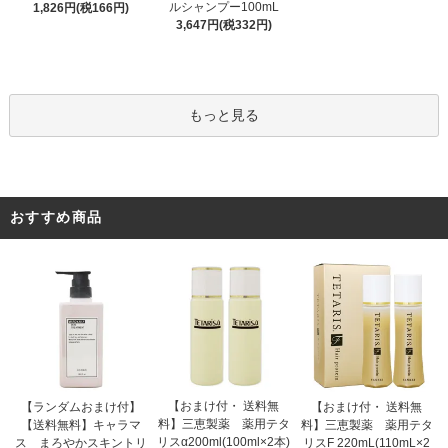
ルシャンプー100mL
1,826円(税166円)
3,647円(税332円)
もっと見る
おすすめ商品
【おまけ付・ 送料無
【ランダムおまけ付】
【おまけ付・ 送料無
料】三恵製薬 薬用テタ
【送料無料】キャラマ
料】三恵製薬 薬用テタ
リスα200ml(100ml×2本)
ス まろやかスキントリ
リスF 220mL(110mL×2