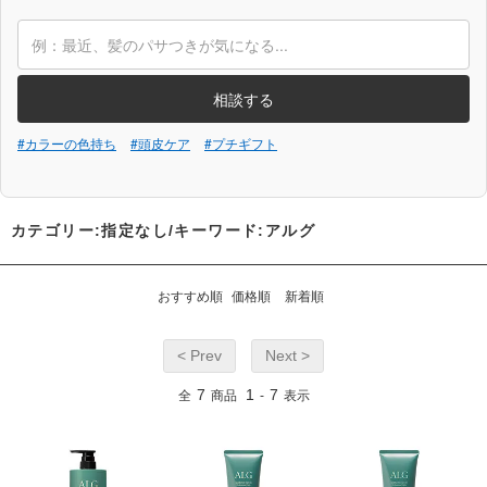
相談する
#カラーの色持ち
#頭皮ケア
#プチギフト
カテゴリー:指定なし/キーワード:アルグ
おすすめ順
価格順
新着順
< Prev
Next >
7
1
7
全
商品
-
表示