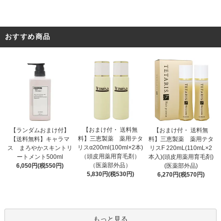
おすすめ商品
【おまけ付・ 送料無
【ランダムおまけ付】
【おまけ付・ 送料無
料】三恵製薬 薬用テタ
【送料無料】キャラマ
料】三恵製薬 薬用テタ
リスα200ml(100ml×2本)
ス まろやかスキントリ
リスF 220mL(110mL×2
（頭皮用薬用育毛剤）
ートメント500ml
本入)(頭皮用薬用育毛剤)
（医薬部外品）
6,050円(税550円)
(医薬部外品)
5,830円(税530円)
6,270円(税570円)
もっと見る