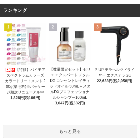
ランキング
1
2
3
【数量限定セット】セリ
【特価】パイモア
P-UP テラヘルツドライ
エ エクスパート メタル
スペクトラムカラーズ
ヤー エクステラ 2G
DX コンセントレイティ
カラートリートメント 2
22,638円(税2,058円)
ッドオイル 50mL＋メタ
00g(染毛料)※パッケー
ルDXプロフェッショナ
ジ順次リニューアル中
ルシャンプー100mL
1,826円(税166円)
3,647円(税332円)
もっと見る