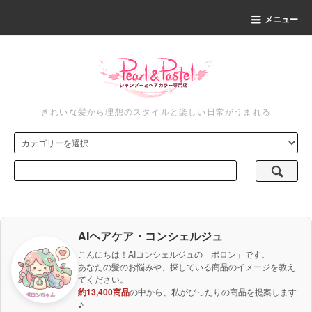
メニュー
きれいな髪から理想のスタイルと楽しい日常がうまれる
AIヘアケア・コンシェルジュ
こんにちは！AIコンシェルジュの「ポロン」です。
あなたの髪のお悩みや、探している商品のイメージを教え
てください。
約13,400商品
の中から、私がぴったりの商品を提案します
♪