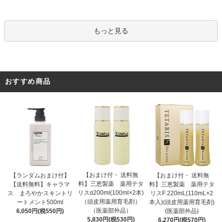
もっと見る
おすすめ商品
【おまけ付・ 送料無
【ランダムおまけ付】
【おまけ付・ 送料無
料】三恵製薬 薬用テタ
【送料無料】キャラマ
料】三恵製薬 薬用テタ
リスα200ml(100ml×2本)
ス まろやかスキントリ
リスF 220mL(110mL×2
（頭皮用薬用育毛剤）
ートメント500ml
本入)(頭皮用薬用育毛剤)
（医薬部外品）
6,050円(税550円)
(医薬部外品)
5,830円(税530円)
6,270円(税570円)