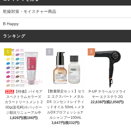
乾燥対策・モイスチャー商品
B Happy
ランキング
1
2
3
【数量限定セット】セリ
【特価】パイモア
P-UP テラヘルツドライ
エ エクスパート メタル
スペクトラムカラーズ
ヤー エクステラ 2G
DX コンセントレイティ
カラートリートメント 2
22,638円(税2,058円)
ッドオイル 50mL＋メタ
00g(染毛料)※パッケー
ルDXプロフェッショナ
ジ順次リニューアル中
ルシャンプー100mL
1,826円(税166円)
3,647円(税332円)