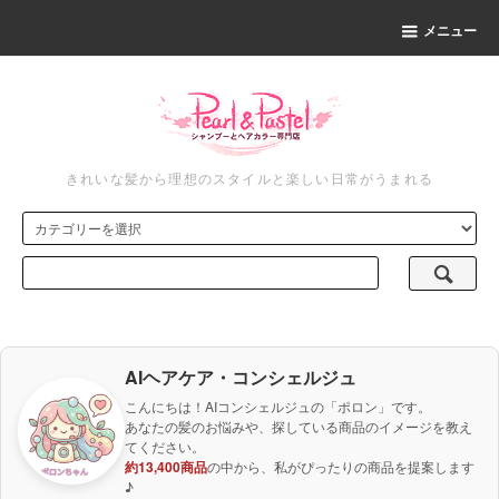
メニュー
きれいな髪から理想のスタイルと楽しい日常がうまれる
AIヘアケア・コンシェルジュ
こんにちは！AIコンシェルジュの「ポロン」です。
あなたの髪のお悩みや、探している商品のイメージを教え
てください。
約13,400商品
の中から、私がぴったりの商品を提案します
♪