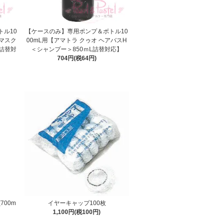
ル10
【ケースのみ】専用ポンプ＆ボトル10
ラマスク
00mL用【アマトラ クゥオ ヘアバスH
g詰替対
＜シャンプー＞850ｍL詰替対応】
704円(税64円)
700m
イヤーキャップ100枚
1,100円(税100円)