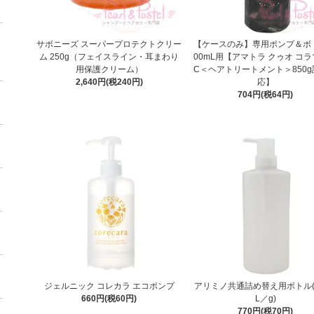
サボニーズ スーパープロテクトクリー
【ケースのみ】専用ポンプ＆ボト
ム 250g（フェイスライン・耳まわり
00mL用【アマトラ クゥオ コ
用保護クリーム）
C＜ヘアトリートメント＞850
2,640円(税240円)
応】
704円(税64円)
ジェルニック コレカラ エコポンプ
アリミノ共通詰め替え用ボトル(
660円(税60円)
L／g)
770円(税70円)