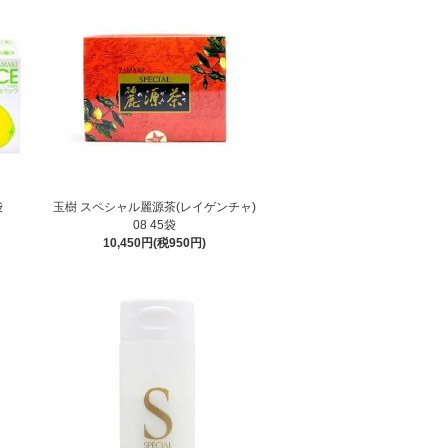
袋
玉樹 スペシャル麗源茶(レイゲンチャ)
08 45袋
10,450円(税950円)